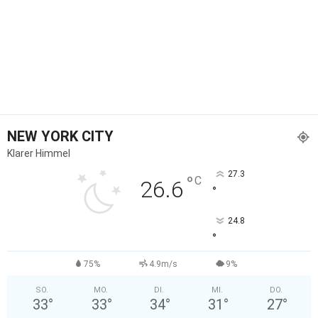
NEW YORK CITY
Klarer Himmel
27.3
°
C
26.6
°
24.8
°
75%
4.9m/s
9%
SO.
MO.
DI.
MI.
DO.
33
°
33
°
34
°
31
°
27
°