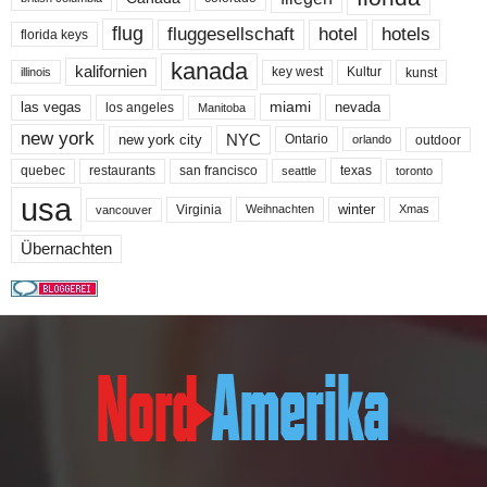
flug
fluggesellschaft
hotel
hotels
florida keys
kanada
kalifornien
key west
Kultur
kunst
illinois
miami
nevada
las vegas
los angeles
Manitoba
new york
NYC
new york city
Ontario
outdoor
orlando
quebec
san francisco
texas
restaurants
toronto
seattle
usa
winter
Virginia
Weihnachten
Xmas
vancouver
Übernachten