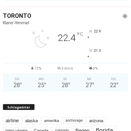
TORONTO
Klarer Himmel
22.9
°
C
22.4
°
21.3
°
72%
3.6m/s
0%
SO.
MO.
DI.
MI.
DO.
28
°
25
°
28
°
27
°
22
°
Schlagwörter
airline
alaska
arizona
amerika
anchorage
florida
fliegen
Canada
colorado
british columbia