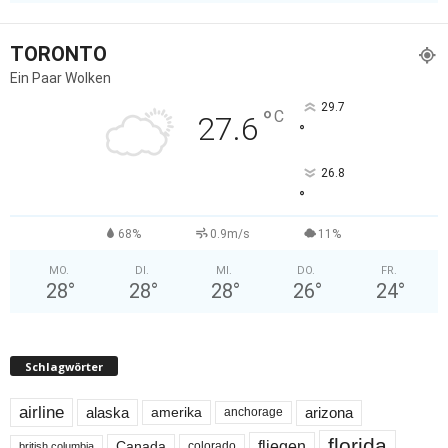
TORONTO
Ein Paar Wolken
29.7
°
C
27.6
°
26.8
°
68%
0.9m/s
11%
MO.
DI.
MI.
DO.
FR.
28
°
28
°
28
°
26
°
24
°
Schlagwörter
airline
alaska
arizona
amerika
anchorage
florida
fliegen
Canada
colorado
british columbia