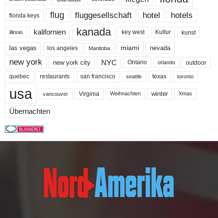
flug
fluggesellschaft
hotel
hotels
florida keys
kanada
kalifornien
key west
Kultur
kunst
illinois
miami
nevada
las vegas
los angeles
Manitoba
new york
NYC
new york city
Ontario
outdoor
orlando
quebec
san francisco
texas
restaurants
toronto
seattle
usa
winter
Virginia
Weihnachten
Xmas
vancouver
Übernachten