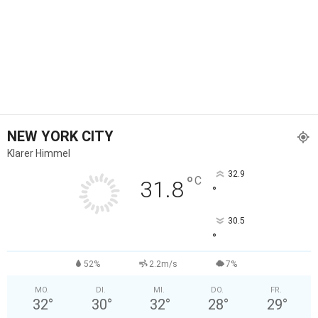
NEW YORK CITY
Klarer Himmel
32.9
°
C
31.8
°
30.5
°
52%
2.2m/s
7%
MO.
DI.
MI.
DO.
FR.
32
°
30
°
32
°
28
°
29
°