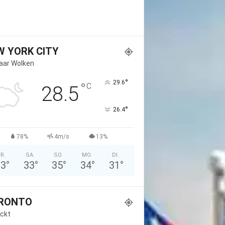
W YORK CITY
Paar Wolken
°
29.6
°
C
28.5
°
26.4
78%
4m/s
13%
FR.
SA.
SO.
MO.
DI.
33
°
33
°
35
°
34
°
31
°
RONTO
ckt