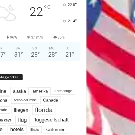
°
22.8
°
C
22
°
21.4
96%
3.1m/s
85%
FR.
SA.
SO.
MO.
DI.
27
°
31
°
28
°
28
°
21
°
hlagwörter
line
alaska
amerika
anchorage
Canada
zona
british columbia
florida
fliegen
rado
flug
fluggesellschaft
ida keys
el
hotels
kalifornien
illinois