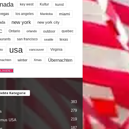
nada
key west
Kultur
kunst
miami
 vegas
los angeles
Manitoba
new york
ada
new york city
C
quebec
Ontario
outdoor
orlando
san francisco
texas
aurants
seattle
usa
Virginia
to
vancouver
winter
Übernachten
nachten
Xmas
iebte Kategorie
383
279
a
219
ismus USA
187
es