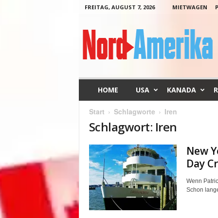
FREITAG, AUGUST 7, 2026
MIETWAGEN
N
o
r
d
-
A
m
HOME
USA
KANADA
R
e
r
Start
Schlagworte
Iren
i
Schlagwort: Iren
k
a
New Yo
Day Cr
Wenn Patrick
Schon lange 