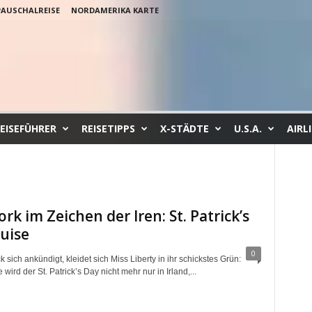
PAUSCHALREISE
NORDAMERIKA KARTE
EISEFÜHRER
REISETIPPS
X-STÄDTE
U.S.A.
AIRL
rk im Zeichen der Iren: St. Patrick’s
uise
0
 sich ankündigt, kleidet sich Miss Liberty in ihr schickstes Grün:
wird der St. Patrick’s Day nicht mehr nur in Irland,...