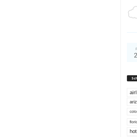
Sc
air
ari
colo
flor
hot