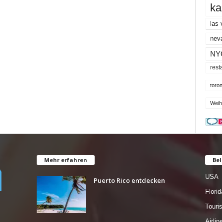
ka
las
nev
NY
rest
toron
Weih
Mehr erfahren
Bel
USA
Puerto Rico entdecken
Florid
Tour
Airlin