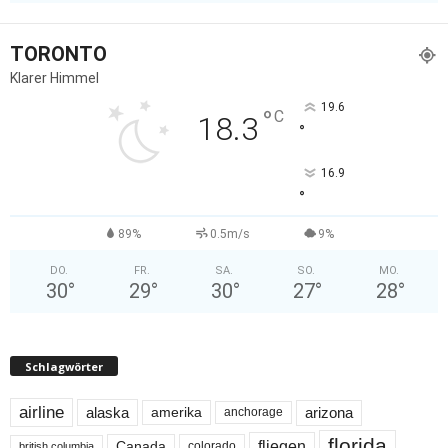
TORONTO
Klarer Himmel
19.6
°
C
18.3
°
16.9
°
89%
0.5m/s
9%
DO.
FR.
SA.
SO.
MO.
30
°
29
°
30
°
27
°
28
°
Schlagwörter
airline
alaska
arizona
amerika
anchorage
florida
fliegen
Canada
colorado
british columbia