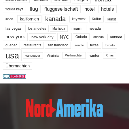
flug
fluggesellschaft
hotel
hotels
florida keys
kanada
kalifornien
key west
Kultur
kunst
illinois
miami
nevada
las vegas
los angeles
Manitoba
new york
NYC
new york city
Ontario
outdoor
orlando
quebec
san francisco
texas
restaurants
toronto
seattle
usa
winter
Virginia
Weihnachten
Xmas
vancouver
Übernachten