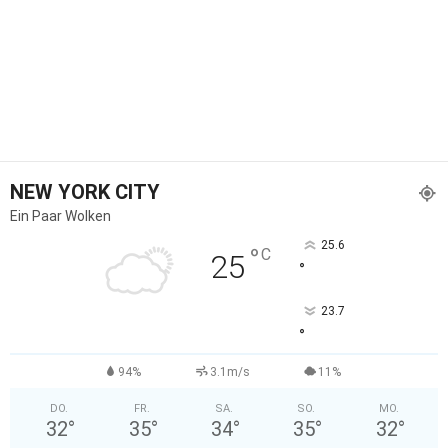
NEW YORK CITY
Ein Paar Wolken
25.6
°
C
25
°
23.7
°
94%
3.1m/s
11%
DO.
FR.
SA.
SO.
MO.
32
°
35
°
34
°
35
°
32
°