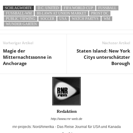
SCHLAGWORTE
D.C. UNITED
FIFA WORLD CUP
FUSSBALL
FUSSBALL-WM
HI-LAWN AT UNION MARKET
PROST DC
PUBLIC VIEWING
SOCCER
USA
WATCH PARTYS
WM
WUNDER GARTEN
Vorheriger Artikel
Nächster Artikel
Magie der
Staten Island: New York
Mitternachtssonne in
Citys unterschätzter
Anchorage
Borough
Redaktion
http://www.rnr-web.de
rnr-projects: NordAmerika - Das Reise Journal für USA und Kanada