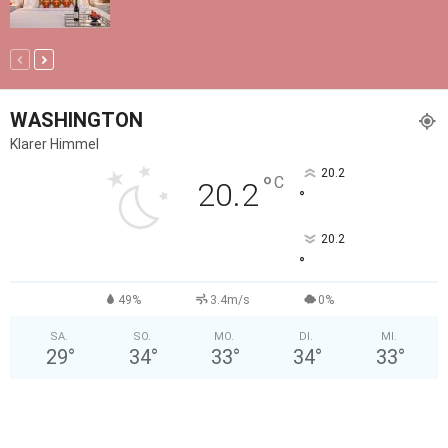
WASHINGTON
Klarer Himmel
20.2
°
C
20.2
°
20.2
°
49%
3.4m/s
0%
SA.
SO.
MO.
DI.
MI.
29
°
34
°
33
°
34
°
33
°