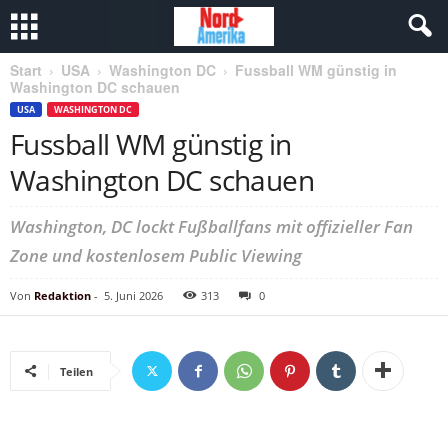
Start
USA
Washington DC
Fussball WM günstig in
Washington DC schauen
USA
WASHINGTON DC
Fussball WM günstig in
Washington DC schauen
Washington, DC lockt Fußballfans mit offizieller Fan
Zone und kostenlosem Public Viewing
Von
Redaktion
-
5. Juni 2026
313
0
Teilen