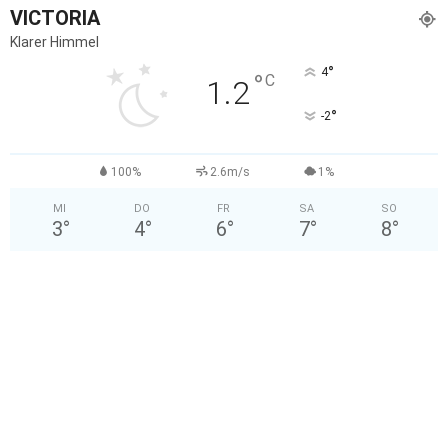
VICTORIA
Klarer Himmel
°
4
°
C
1.2
°
-2
100%
2.6m/s
1%
MI
DO
FR
SA
SO
3
°
4
°
6
°
7
°
8
°