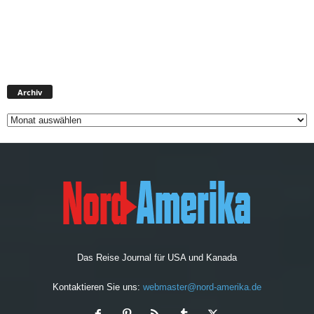
A
Archiv
r
c
h
i
v
Das Reise Journal für USA und Kanada
Kontaktieren Sie uns:
webmaster@nord-amerika.de