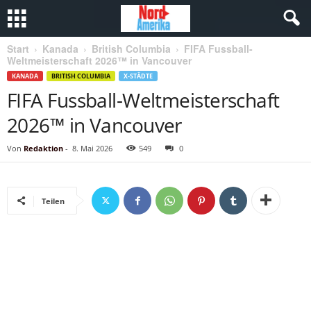
Start
Kanada
British Columbia
FIFA Fussball-
Weltmeisterschaft 2026™ in Vancouver
KANADA
BRITISH COLUMBIA
X-STÄDTE
FIFA Fussball-Weltmeisterschaft
2026™ in Vancouver
Von
Redaktion
-
8. Mai 2026
549
0
Teilen