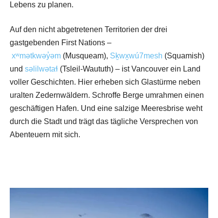
Lebens zu planen.
Auf den nicht abgetretenen Territorien der drei
gastgebenden First Nations –
xʷmətkwəy̓əm
(Musqueam),
S
ḵ
wx̱wú7mesh
(Squamish)
und
səlilwətaɬ
(Tsleil-Waututh) – ist Vancouver ein Land
voller Geschichten. Hier erheben sich Glastürme neben
uralten Zedernwäldern. Schroffe Berge umrahmen einen
geschäftigen Hafen. Und eine salzige Meeresbrise weht
durch die Stadt und trägt das tägliche Versprechen von
Abenteuern mit sich.