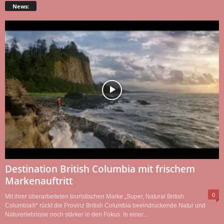
News:
Destination British Columbia mit frischem
Markenauftritt
0
Mit ihrer überarbeiteten touristischen Marke „Super, Natural British
Columbia®“ rückt die Provinz British Columbia beeindruckende Natur und
Naturerlebnisse noch stärker in den Fokus. In einer...