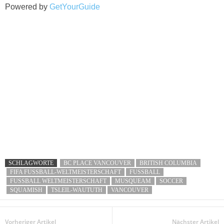
Powered by
GetYourGuide
SCHLAGWORTE
BC PLACE VANCOUVER
BRITISH COLUMBIA
FIFA FUSSBALL-WELTMEISTERSCHAFT
FUSSBALL
FUSSBALL WELTMEISTERSCHAFT
MUSQUEAM
SOCCER
SQUAMISH
TSLEIL-WAUTUTH
VANCOUVER
Vorheriger Artikel
Nächster Artikel