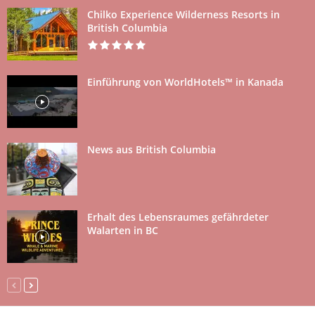
Chilko Experience Wilderness Resorts in
British Columbia
Einführung von WorldHotels™ in Kanada
News aus British Columbia
Erhalt des Lebensraumes gefährdeter
Walarten in BC