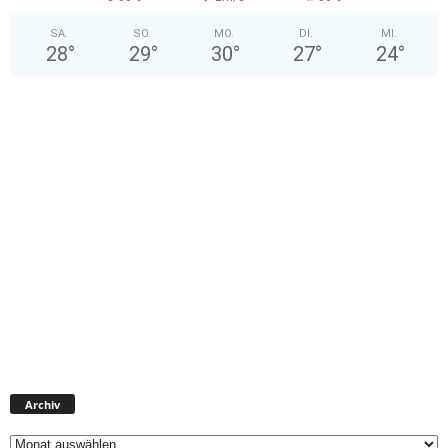
SA.
SO.
MO.
DI.
MI.
28
°
29
°
30
°
27
°
24
°
Archiv
Archiv