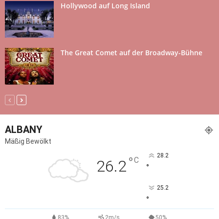
Hollywood auf Long Island
The Great Comet auf der Broadway-Bühne
ALBANY
Mäßig Bewölkt
28.2
°
C
26.2
°
25.2
°
83%
2m/s
50%