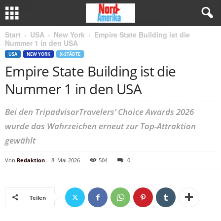
Start
USA
New York
Empire State Building ist die
Nummer 1 in den USA
USA
NEW YORK
X-STÄDTE
Empire State Building ist die
Nummer 1 in den USA
Bei den TripadvisorTravelers’ Choice Awards 2026
wurde das Wahrzeichen erneut zur Top-Attraktion
gewählt
Von
Redaktion
-
8. Mai 2026
504
0
Teilen