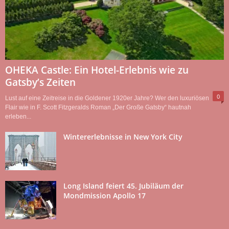
OHEKA Castle: Ein Hotel-Erlebnis wie zu
Gatsby’s Zeiten
0
Lust auf eine Zeitreise in die Goldener 1920er Jahre? Wer den luxuriösen
Flair wie in F. Scott Fitzgeralds Roman „Der Große Gatsby“ hautnah
erleben...
Wintererlebnisse in New York City
Long Island feiert 45. Jubiläum der
Mondmission Apollo 17