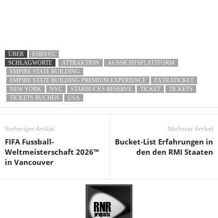
ÜBER
ESBNYC
SCHLAGWORTE
ATTRAKTION
AUSSICHTSPLATTFORM
EMPIRE STATE BUILDING
EMPIRE STATE BUILDING PREMIUM EXPERIENCE
EXTRATICKET
NEW YORK
NYC
STARBUCKS RESERVE
TICKET
TICKETS
TICKETS BUCHEN
USA
Vorheriger Artikel
Nächster Artikel
FIFA Fussball-
Bucket-List Erfahrungen in
Weltmeisterschaft 2026™
den den RMI Staaten
in Vancouver