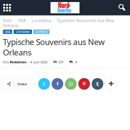
Start
USA
Louisiana
Typische Souvenirs aus New
Orleans
USA
LOUISIANA
X-STÄDTE
Typische Souvenirs aus New
Orleans
Von
Redaktion
-
4. Juni 2026
337
0
Teilen