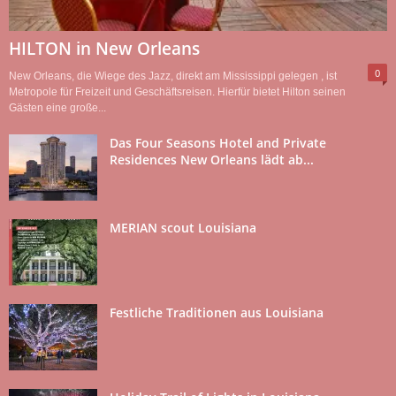
HILTON in New Orleans
0
New Orleans, die Wiege des Jazz, direkt am Mississippi gelegen , ist
Metropole für Freizeit und Geschäftsreisen. Hierfür bietet Hilton seinen
Gästen eine große...
Das Four Seasons Hotel and Private
Residences New Orleans lädt ab...
MERIAN scout Louisiana
Festliche Traditionen aus Louisiana