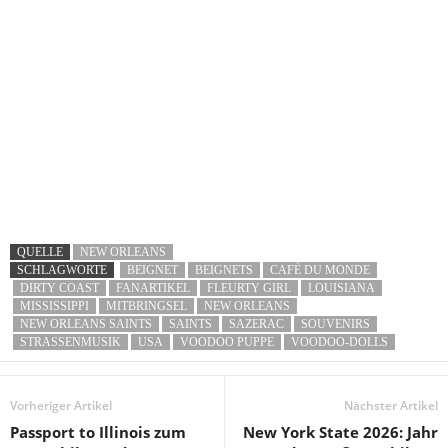
QUELLE
NEW ORLEANS
SCHLAGWORTE
BEIGNET
BEIGNETS
CAFÉ DU MONDE
DIRTY COAST
FANARTIKEL
FLEURTY GIRL
LOUISIANA
MISSISSIPPI
MITBRINGSEL
NEW ORLEANS
NEW ORLEANS SAINTS
SAINTS
SAZERAC
SOUVENIRS
STRASSENMUSIK
USA
VOODOO PUPPE
VOODOO-DOLLS
Vorheriger Artikel
Nächster Artikel
Passport to Illinois zum
New York State 2026: Jahr