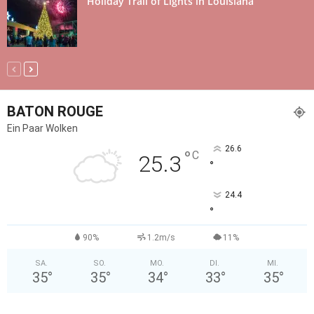
Holiday Trail of Lights in Louisiana
BATON ROUGE
Ein Paar Wolken
26.6
°
C
25.3
°
24.4
°
90%
1.2m/s
11%
SA.
SO.
MO.
DI.
MI.
35
°
35
°
34
°
33
°
35
°