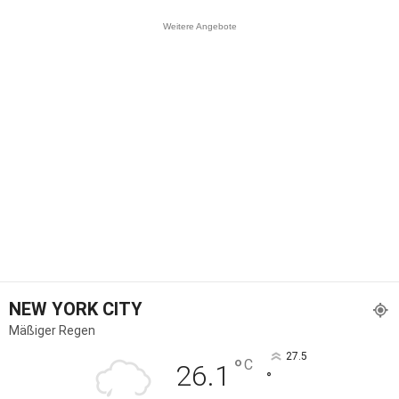
Weitere Angebote
NEW YORK CITY
Mäßiger Regen
27.5
°
C
26.1
°