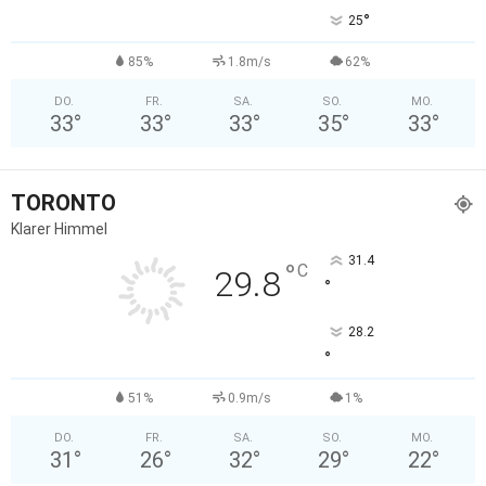
°
25
85%
1.8m/s
62%
DO.
FR.
SA.
SO.
MO.
33
°
33
°
33
°
35
°
33
°
TORONTO
Klarer Himmel
31.4
°
C
29.8
°
28.2
°
51%
0.9m/s
1%
DO.
FR.
SA.
SO.
MO.
31
°
26
°
32
°
29
°
22
°