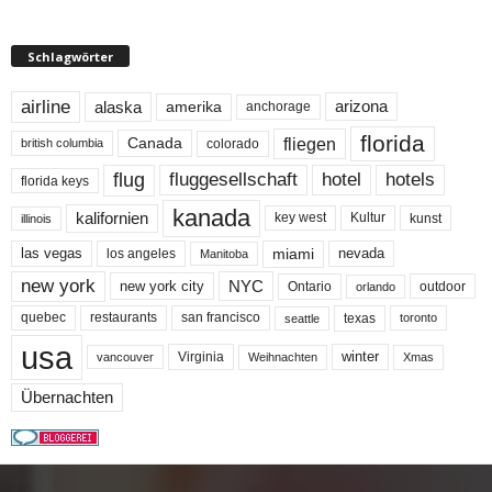
Schlagwörter
airline
alaska
arizona
amerika
anchorage
florida
fliegen
Canada
colorado
british columbia
flug
fluggesellschaft
hotel
hotels
florida keys
kanada
kalifornien
key west
Kultur
kunst
illinois
miami
nevada
las vegas
los angeles
Manitoba
new york
NYC
new york city
Ontario
outdoor
orlando
quebec
san francisco
texas
restaurants
toronto
seattle
usa
winter
Virginia
Weihnachten
Xmas
vancouver
Übernachten