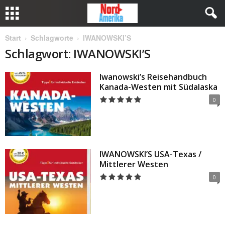
Start
Schlagworte
IWANOWSKI’S
Schlagwort: IWANOWSKI’S
Iwanowski’s Reisehandbuch
Kanada-Westen mit Südalaska
0
IWANOWSKI’S USA-Texas /
Mittlerer Westen
0