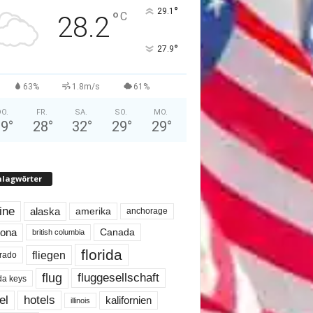
°
29.1
°
C
28.2
°
27.9
63%
1.8m/s
61%
O.
FR.
SA.
SO.
MO.
29
°
28
°
32
°
29
°
29
°
hlagwörter
line
alaska
amerika
anchorage
Canada
zona
british columbia
florida
fliegen
rado
flug
fluggesellschaft
ida keys
el
hotels
kalifornien
illinois