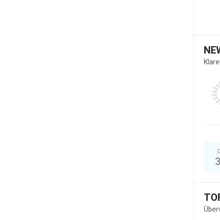
NE
Klar
D
TO
Über