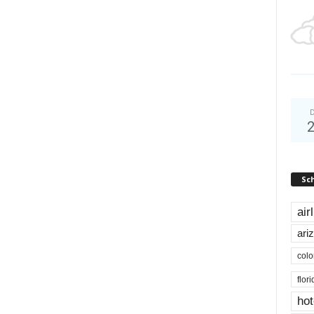
D
Sc
air
ari
colo
flor
hot