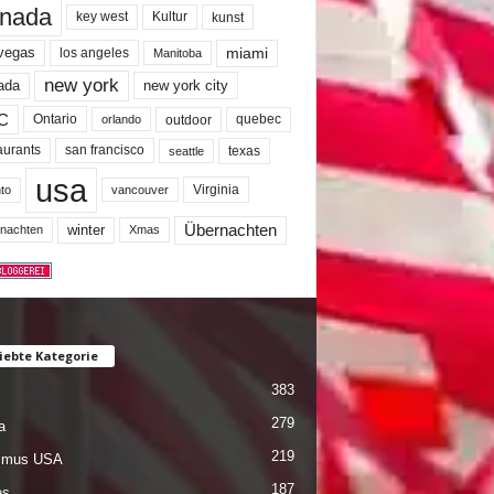
nada
key west
Kultur
kunst
miami
 vegas
los angeles
Manitoba
new york
ada
new york city
C
quebec
Ontario
outdoor
orlando
san francisco
texas
aurants
seattle
usa
Virginia
to
vancouver
winter
Übernachten
nachten
Xmas
iebte Kategorie
383
279
a
219
ismus USA
187
es