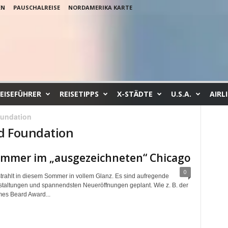
EN
PAUSCHALREISE
NORDAMERIKA KARTE
EISEFÜHRER
REISETIPPS
X-STÄDTE
U.S.A.
AIRL
undation
d Foundation
ommer im „ausgezeichneten“ Chicago
0
trahlt in diesem Sommer in vollem Glanz. Es sind aufregende
taltungen und spannendsten Neueröffnungen geplant. Wie z. B. der
es Beard Award...