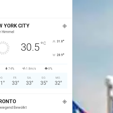
W YORK CITY
er Himmel
°
31.8
°
C
30.5
°
28.9
74%
1.8m/s
8%
O.
FR.
SA.
SO.
MO.
31
°
33
°
33
°
35
°
32
°
RONTO
wiegend Bewölkt