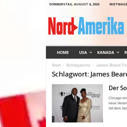
DONNERSTAG, AUGUST 6, 2026
MIETWAG
N
o
r
d
-
A
m
HOME
USA
KANADA
R
e
r
Start
Schlagworte
James Beard Fo
i
Schlagwort: James Bear
k
a
Der S
Chicago ers
neue Verans
mit dem Jam