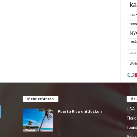
ka
las
nev
NY
rest
toron
Weih
Mehr erfahren
Bel
USA
Puerto Rico entdecken
Florid
Tour
Airlin