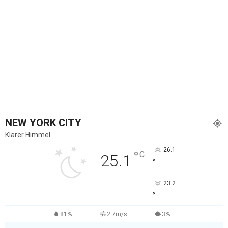
NEW YORK CITY
Klarer Himmel
26.1
°
C
25.1
°
23.2
°
81%
2.7m/s
3%