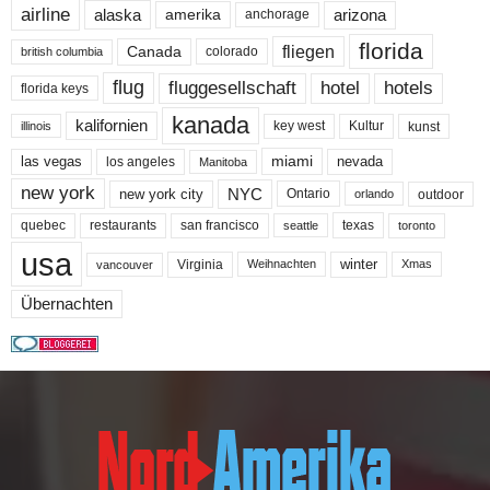
airline
alaska
arizona
amerika
anchorage
florida
fliegen
Canada
colorado
british columbia
flug
fluggesellschaft
hotel
hotels
florida keys
kanada
kalifornien
key west
Kultur
kunst
illinois
miami
nevada
las vegas
los angeles
Manitoba
new york
NYC
new york city
Ontario
outdoor
orlando
quebec
san francisco
texas
restaurants
toronto
seattle
usa
winter
Virginia
Weihnachten
Xmas
vancouver
Übernachten