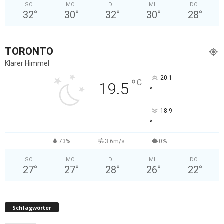
SO.
MO.
DI.
MI.
DO.
32
°
30
°
32
°
30
°
28
°
TORONTO
Klarer Himmel
20.1
°
C
19.5
°
18.9
°
73%
3.6m/s
0%
SO.
MO.
DI.
MI.
DO.
27
°
27
°
28
°
26
°
22
°
Schlagwörter