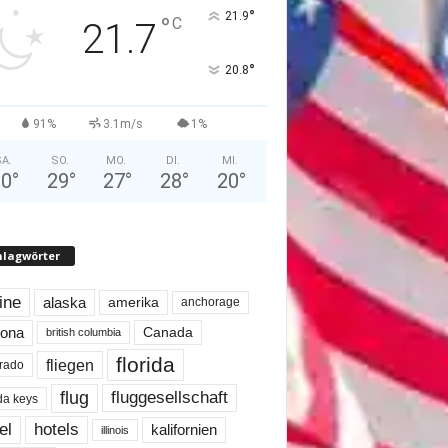
°
21.9
°
C
21.7
°
20.8
91%
3.1m/s
1%
A.
SO.
MO.
DI.
MI.
30
°
29
°
27
°
28
°
20
°
hlagwörter
line
alaska
amerika
anchorage
Canada
zona
british columbia
florida
fliegen
rado
flug
fluggesellschaft
ida keys
el
hotels
kalifornien
illinois