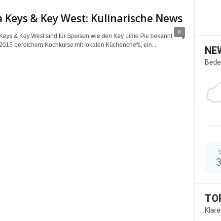
a Keys & Key West: Kulinarische News
0
 Keys & Key West sind für Speisen wie den Key Lime Pie bekannt.
 2015 bereichern Kochkurse mit lokalen Küchenchefs, ein...
NE
Bede
S
TO
Klar