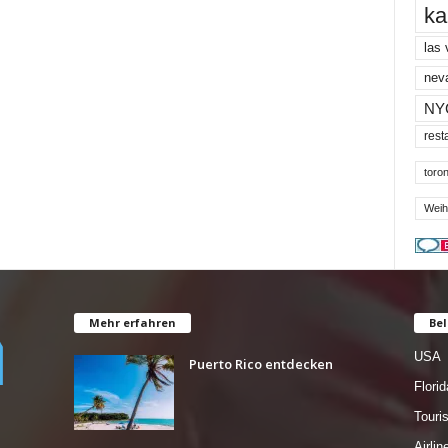
ka
las
nev
NY
rest
toron
Weih
Mehr erfahren
Bel
USA
Puerto Rico entdecken
Florid
Tour
Airlin