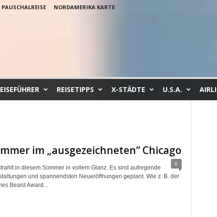
PAUSCHALREISE
NORDAMERIKA KARTE
EISEFÜHRER
REISETIPPS
X-STÄDTE
U.S.A.
AIRL
ommer im „ausgezeichneten“ Chicago
0
trahlt in diesem Sommer in vollem Glanz. Es sind aufregende
taltungen und spannendsten Neueröffnungen geplant. Wie z. B. der
es Beard Award...