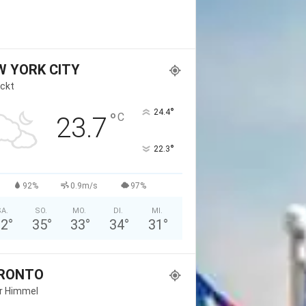
W YORK CITY
ckt
°
24.4
°
C
23.7
°
22.3
92%
0.9m/s
97%
A.
SO.
MO.
DI.
MI.
32
°
35
°
33
°
34
°
31
°
RONTO
er Himmel