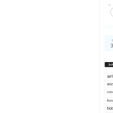
S
Sc
air
ari
colo
flor
hot