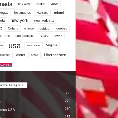
nada
key west
Kultur
kunst
miami
 vegas
los angeles
Manitoba
new york
ada
new york city
C
quebec
Ontario
outdoor
orlando
san francisco
texas
aurants
seattle
usa
Virginia
to
vancouver
winter
Übernachten
nachten
Xmas
iebte Kategorie
383
279
a
219
ismus USA
187
es