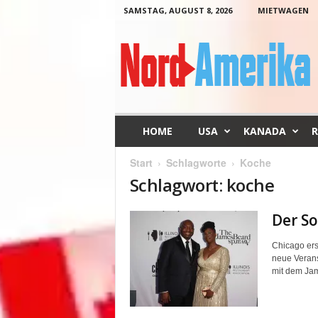
SAMSTAG, AUGUST 8, 2026
MIETWAGEN
N
o
r
d
-
A
m
HOME
USA
KANADA
R
e
r
Start
Schlagworte
Koche
i
Schlagwort: koche
k
a
Der S
Chicago ers
neue Verans
mit dem Jam