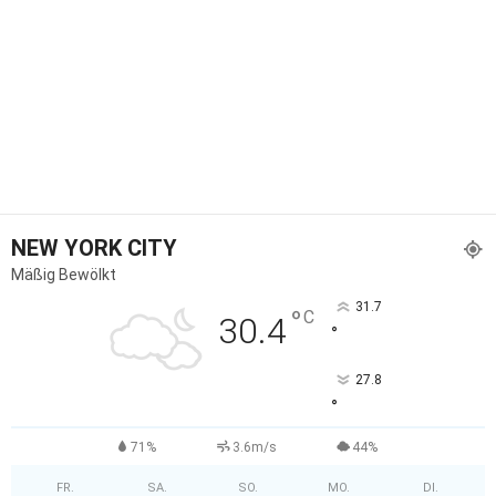
NEW YORK CITY
Mäßig Bewölkt
31.7
°
C
30.4
°
27.8
°
71%
3.6m/s
44%
FR.
SA.
SO.
MO.
DI.