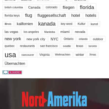
florida
fliegen
Canada
colorado
british columbia
flug
fluggesellschaft
hotel
hotels
florida keys
kanada
kalifornien
key west
Kultur
kunst
illinois
miami
nevada
las vegas
los angeles
Manitoba
new york
NYC
new york city
Ontario
outdoor
orlando
quebec
san francisco
texas
restaurants
toronto
seattle
usa
winter
Virginia
Weihnachten
Xmas
vancouver
Übernachten