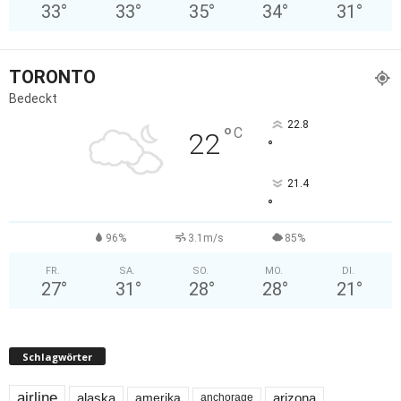
33
°
33
°
35
°
34
°
31
°
TORONTO
Bedeckt
22.8
°
C
22
°
21.4
°
96%
3.1m/s
85%
FR.
SA.
SO.
MO.
DI.
27
°
31
°
28
°
28
°
21
°
Schlagwörter
airline
alaska
arizona
amerika
anchorage