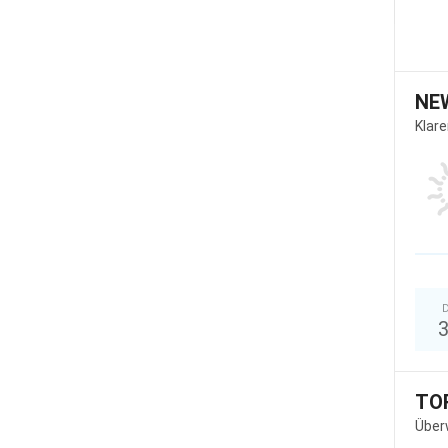
NE
Klar
D
TO
Über