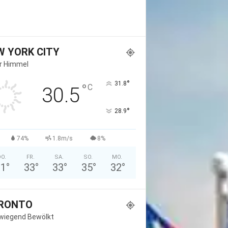
W YORK CITY
er Himmel
°
31.8
°
C
30.5
°
28.9
74%
1.8m/s
8%
O.
FR.
SA.
SO.
MO.
31
°
33
°
33
°
35
°
32
°
RONTO
wiegend Bewölkt