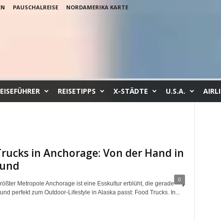
EN
PAUSCHALREISE
NORDAMERIKA KARTE
EISEFÜHRER
REISETIPPS
X-STÄDTE
U.S.A.
AIRL
rucks in Anchorage: Von der Hand in
und
0
rößter Metropole Anchorage ist eine Esskultur erblüht, die gerade
– und perfekt zum Outdoor-Lifestyle in Alaska passt: Food Trucks. In...