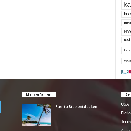
ka
las
nev
NY
rest
toron
Weih
Mehr erfahren
Bel
USA
Puerto Rico entdecken
Florid
Tour
Airlin