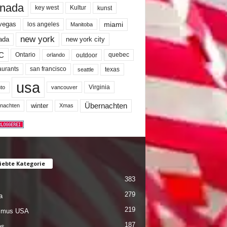
nada
key west
Kultur
kunst
miami
 vegas
los angeles
Manitoba
new york
ada
new york city
C
quebec
Ontario
outdoor
orlando
san francisco
texas
aurants
seattle
usa
Virginia
to
vancouver
winter
Übernachten
nachten
Xmas
iebte Kategorie
383
279
a
219
ismus USA
187
es