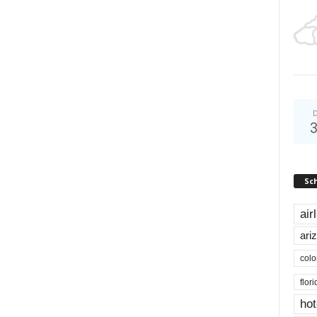
D
Sc
air
ari
colo
flor
hot