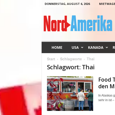
DONNERSTAG, AUGUST 6, 2026
MIETWAG
N
o
r
d
-
A
m
HOME
USA
KANADA
R
e
r
Start
Schlagworte
Thai
i
Schlagwort: Thai
k
a
Food T
den M
In Alaskas g
sehr in ist 