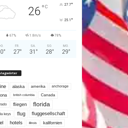
°
27.7
°
C
26
°
25.1
67%
1.8m/s
78%
O.
FR.
SA.
SO.
MO.
30
°
27
°
31
°
28
°
29
°
hlagwörter
line
alaska
amerika
anchorage
Canada
zona
british columbia
florida
fliegen
rado
flug
fluggesellschaft
ida keys
el
hotels
kalifornien
illinois