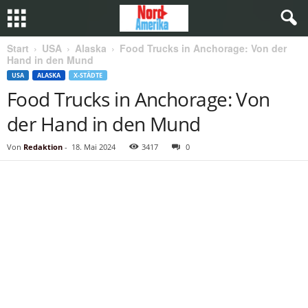
Start
USA
Alaska
Food Trucks in Anchorage: Von der
Hand in den Mund
USA
ALASKA
X-STÄDTE
Food Trucks in Anchorage: Von
der Hand in den Mund
Von
Redaktion
-
18. Mai 2024
3417
0