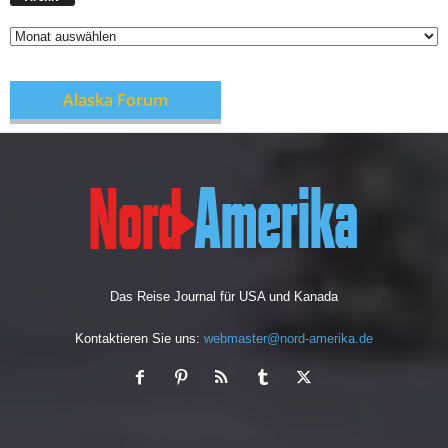
c
h
i
v
Alaska Forum
Das Reise Journal für USA und Kanada
Kontaktieren Sie uns:
webmaster@nord-amerika.de