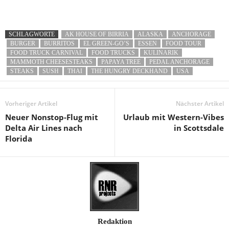
SCHLAGWORTE
AK HOUSE OF BIRRIA
ALASKA
ANCHORAGE
BURGER
BURRITOS
EL GREEN-GO’S
ESSEN
FOOD TOUR
FOOD TRUCK CARNIVAL
FOOD TRUCKS
KULINARIK
MAMMOTH CHEESESTEAKS
PAPAYA TREE
PEDAL ANCHORAGE
STEAKS
SUSH
THAI
THE HUNGRY DECKHAND
USA
Vorheriger Artikel
Nächster Artikel
Neuer Nonstop-Flug mit
Urlaub mit Western-Vibes
Delta Air Lines nach
in Scottsdale
Florida
Redaktion