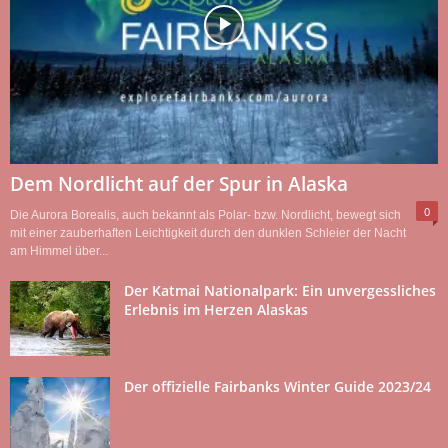
Dem Nordlicht auf der Spur in Alaska
0
Die Aurora Borealis, auch bekannt als Polar- bzw. Nordlicht, bewegt sich
mit einer zauberhaften Leichtigkeit durch den dunklen Schleier der Nacht
am Himmel über...
Der Katmai Nationalpark: Ein unvergessliches
Erlebnis im Herzen Alaskas
Der offizielle Fairbanks Winter Guide 2023/24