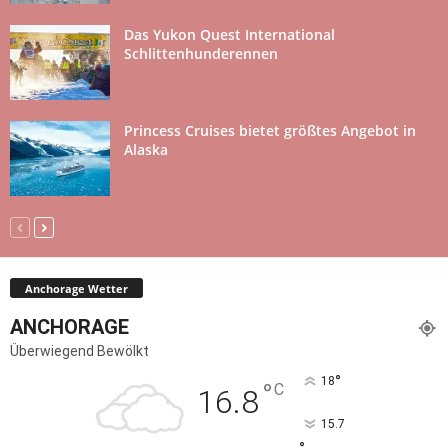
Das Yukon Quest International
Schlittenhunderennen
Princess Cruises bietet größtes Angebot in
Alaska
Anchorage Wetter
ANCHORAGE
Überwiegend Bewölkt
°
18
°
C
16.8
15.7