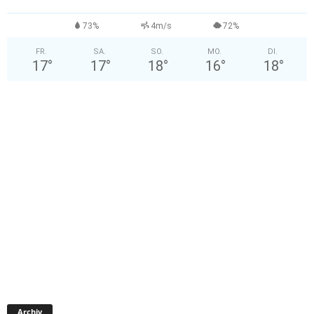
°
73%
4m/s
72%
FR.
SA.
SO.
MO.
DI.
17
°
17
°
18
°
16
°
18
°
A
Archiv
r