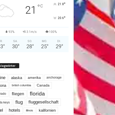
°
21.8
°
C
21
°
20.6
93%
3.1m/s
100%
FR.
SA.
SO.
MO.
DI.
23
°
30
°
28
°
25
°
29
°
hlagwörter
line
alaska
amerika
anchorage
Canada
zona
british columbia
florida
fliegen
rado
flug
fluggesellschaft
ida keys
el
hotels
kalifornien
illinois