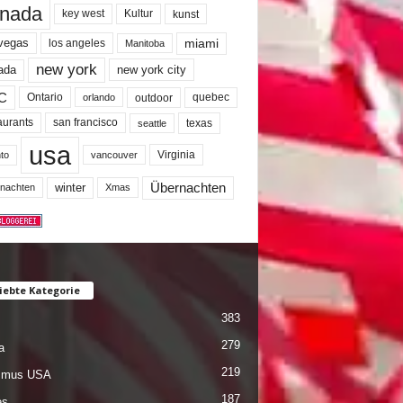
nada
key west
Kultur
kunst
miami
 vegas
los angeles
Manitoba
new york
ada
new york city
C
quebec
Ontario
outdoor
orlando
san francisco
texas
aurants
seattle
usa
Virginia
to
vancouver
winter
Übernachten
nachten
Xmas
iebte Kategorie
383
279
a
219
ismus USA
187
es