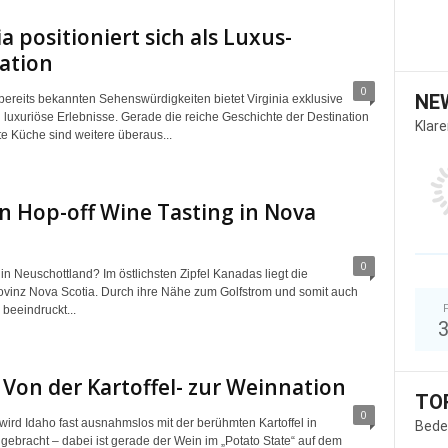
ia positioniert sich als Luxus­
ation
0
NE
bereits bekannten Sehenswürdigkeiten bietet Virginia exklusive
 luxuriöse Erlebnisse. Gerade die reiche Geschichte der Destination
Klar
te Küche sind weitere überaus...
 Hop-off Wine Tasting in Nova
0
n Neuschottland? Im östlichsten Zipfel Kanadas liegt die
ovinz Nova Scotia. Durch ihre Nähe zum Golfstrom und somit auch
 beeindruckt...
 Von der Kartoffel- zur Weinnation
TO
0
wird Idaho fast ausnahmslos mit der berühmten Kartoffel in
Bede
gebracht – dabei ist gerade der Wein im „Potato State“ auf dem