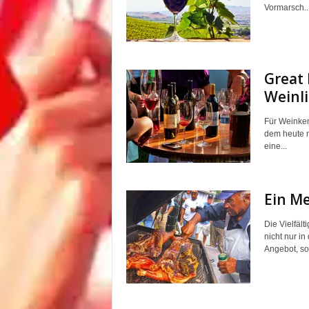
Vormarsch...
Great 
Weinl
Für Weinkenn
dem heute m
eine...
Ein Me
Die Vielfält
nicht nur i
Angebot, so