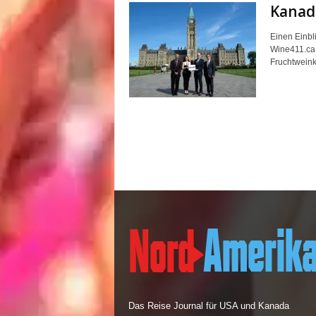
Kanadi
Einen Einbli
Wine411.ca 
Fruchtweink
Das Reise Journal für USA und Kanada