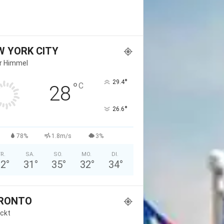
W YORK CITY
er Himmel
°
29.4
°
C
28
°
26.6
78%
1.8m/s
3%
FR.
SA.
SO.
MO.
DI.
32
°
31
°
35
°
32
°
34
°
RONTO
ckt