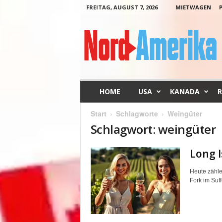
FREITAG, AUGUST 7, 2026
MIETWAGEN
N
o
r
d
-
A
m
HOME
USA
KANADA
R
e
r
Start
Schlagworte
Weingüter
i
Schlagwort: weingüter
k
a
Long 
Heute zähle
Fork im Suff