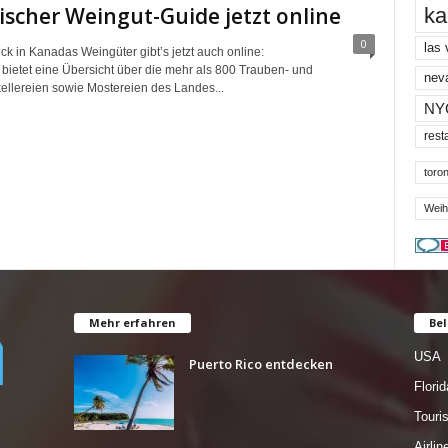
scher Weingut-Guide jetzt online
ka
0
las
ck in Kanadas Weingüter gibt’s jetzt auch online:
bietet eine Übersicht über die mehr als 800 Trauben- und
nev
ellereien sowie Mostereien des Landes...
NY
rest
toron
Weih
Mehr erfahren
Bel
USA
Puerto Rico entdecken
Florid
Tour
Airlin