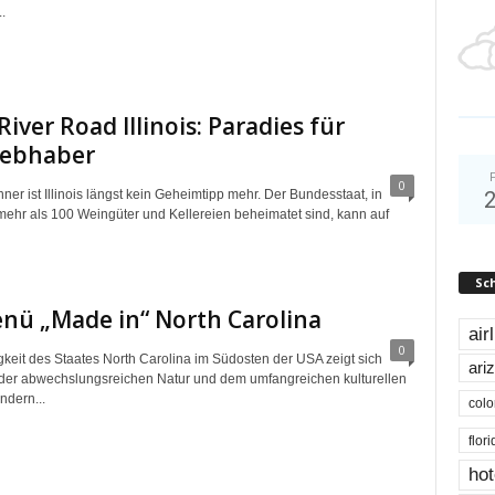
.
River Road Illinois: Paradies für
iebhaber
0
er ist Illinois längst kein Geheimtipp mehr. Der Bundesstaat, in
ehr als 100 Weingüter und Kellereien beheimatet sind, kann auf
Sc
nü „Made in“ North Carolina
air
0
igkeit des Staates North Carolina im Südosten der USA zeigt sich
ari
n der abwechslungsreichen Natur und dem umfangreichen kulturellen
ndern...
colo
flor
hot