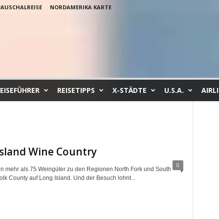
PAUSCHALREISE
NORDAMERIKA KARTE
EISEFÜHRER
REISETIPPS
X-STÄDTE
U.S.A.
AIRL
Island Wine Country
0
n mehr als 75 Weingüter zu den Regionen North Fork und South
olk County auf Long Island. Und der Besuch lohnt...