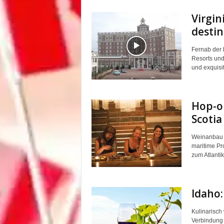
Virgin
destin
Fernab der 
Resorts und
und exquisi
Hop-on
Scotia
Weinanbau i
maritime Pr
zum Atlantik
Idaho:
Kulinarisch 
Verbindung 