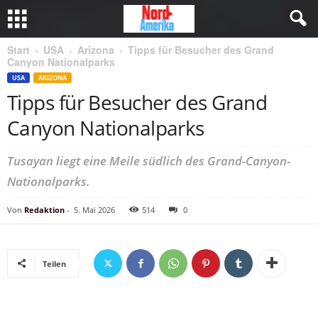
Start
USA
Arizona
Tipps für Besucher des Grand
Canyon Nationalparks
USA
ARIZONA
Tipps für Besucher des Grand
Canyon Nationalparks
Tusayan liegt eine Meile südlich des Grand-Canyon-
Nationalparks.
Von
Redaktion
-
5. Mai 2026
514
0
Teilen