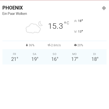
PHOENIX
Ein Paar Wolken
°
18
°
C
15.3
°
13
36%
2.6m/s
20%
FR
SA
SO
MO
DI
21
°
19
°
16
°
17
°
18
°