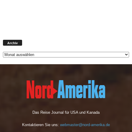
A
Archiv
r
c
h
i
v
Das Reise Journal für USA und Kanada
Kontaktieren Sie uns:
webmaster@nord-amerika.de