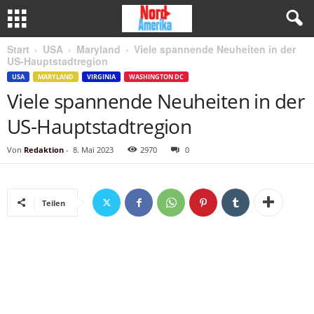
Start
USA
Maryland
Viele spannende Neuheiten in der
US-Hauptstadtregion
USA
MARYLAND
VIRGINIA
WASHINGTON DC
Viele spannende Neuheiten in der
US-Hauptstadtregion
Von
Redaktion
-
8. Mai 2023
2970
0
Teilen