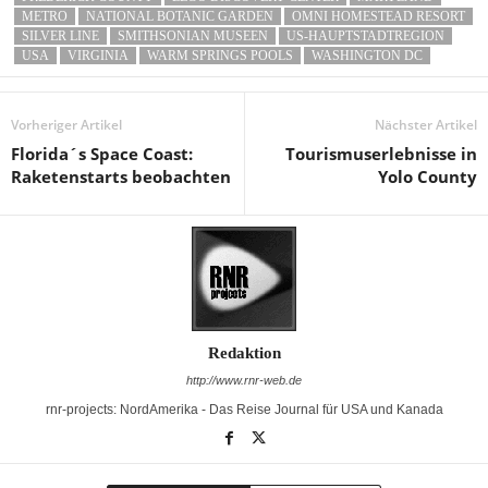
METRO
NATIONAL BOTANIC GARDEN
OMNI HOMESTEAD RESORT
SILVER LINE
SMITHSONIAN MUSEEN
US-HAUPTSTADTREGION
USA
VIRGINIA
WARM SPRINGS POOLS
WASHINGTON DC
Vorheriger Artikel
Nächster Artikel
Florida´s Space Coast:
Tourismuserlebnisse in
Raketenstarts beobachten
Yolo County
Redaktion
http://www.rnr-web.de
rnr-projects: NordAmerika - Das Reise Journal für USA und Kanada