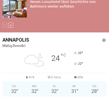
Neues Luxushotel lässt Geschichte von
Baltimore wieder aufleben
ANNAPOLIS
Mäßig Bewölkt
°
25
°
C
24
°
22
91%
3.1m/s
30%
SO.
MO.
DI.
MI.
DO.
32
°
32
°
32
°
31
°
28
°