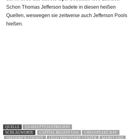
Schon Thomas Jefferson badete in diesen heißen
Quellen, weswegen sie zeitweise auch Jefferson Pools
hießen.
QUELLE
US-HAUPTSTADTREGION
SCHLAGWORTE
CAPITAL REGION USA
CHESAPEAKE BAY
FREDERICK COUNTY
LEGO DISCOVERY CENTER
MARYLAND