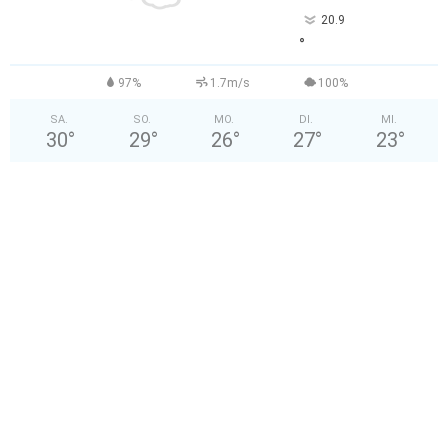
20.9
°
97%
1.7m/s
100%
SA.
SO.
MO.
DI.
MI.
30
°
29
°
26
°
27
°
23
°