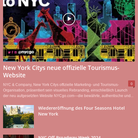
New York Citys neue offizielle Tourismus-
Website
0
NYC & Company, New York Citys offizielle Marketing- und Tourismus-
Organisation, präsentiert sein visuelles Rebranding, einschließlich Launch
der neu aufgesetzten Website NYCgo.com—die bewährte, authentische und...
Wiedereröffnung des Four Seasons Hotel
New York
NYC Off-Broadway Week 2024