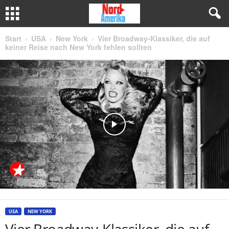
Start
USA
New York
Vier Broadway-Klassiker, die auf
keiner Reise nach New York fehlen sollten
USA
NEW YORK