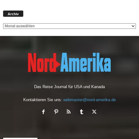
A
Archiv
r
c
h
i
v
Das Reise Journal für USA und Kanada
Kontaktieren Sie uns:
webmaster@nord-amerika.de