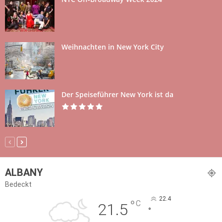
Weihnachten in New York City
Der Speiseführer New York ist da
ALBANY
Bedeckt
22.4
°
C
21.5
°