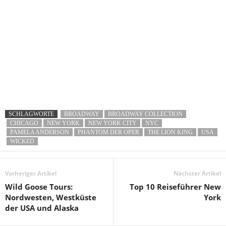
SCHLAGWORTE
BROADWAY
BROADWAY COLLECTION
CHICAGO
NEW YORK
NEW YORK CITY
NYC
PAMELA ANDERSON
PHANTOM DER OPER
THE LION KING
USA
WICKED
Vorheriger Artikel
Nächster Artikel
Wild Goose Tours:
Top 10 Reiseführer New
Nordwesten, Westküste
York
der USA und Alaska