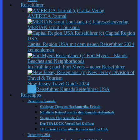
Reiseführer
AMERICA Journal
MERIAN scout Louisiana
Capital Region USA mit dem neuen Reiseführer 2024
kennenlernen
Im Frühling nach Fort Myers – neuer Reiseführer
New Jersey Travel Guide 2024
Alle
Reiseführer Kanada
Reiseführer USA
Reisetipps
Reisetipps Kanada
Geldspar Tipps im Nordamerika Urlaub
Nützliche Reise-Apps für den Kanada-Aufenthalt
So sparen Flugreisende Zeit
Der TSA LOCK Vorteil bei Koffern
10 kuriose Fakten über Kanada und die USA
Reisetipps USA