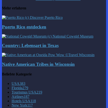
Mehr erfahren
Puerto Rico entdecken
Country: Lebensart in Texas
Native American Tribes in Wisconsin
Beliebte Kategorie
USA
383
Florida
279
Tourismus USA
219
Airlines
187
Hotels USA
118
New York
117