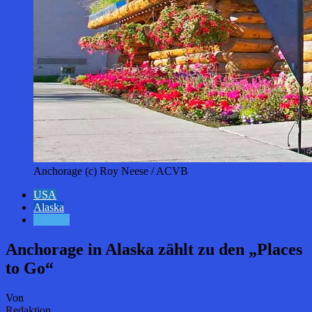
Anchorage (c) Roy Neese / ACVB
USA
Alaska
x-Städte
Anchorage in Alaska zählt zu den „Places
to Go“
Von
Redaktion