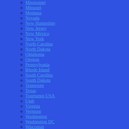
Mississippi
Missouri
Montana
Nevada
New Hampshire
New Jersey
New Mexico
New York
North Carolina
North Dakota
Oklahoma
Oregon
Pennsylvania
Rhode Island
South Carolina
South Dakota
Tennessee
Texas
Tourismus USA
Utah
Virginia
Vermont
Washington
Washington DC
Wisconsin