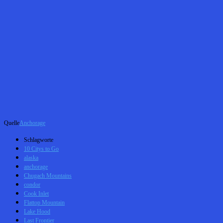
Quelle
Anchorage
Schlagworte
10 Citys to Go
alaska
anchorage
Chugach Mountains
condor
Cook Inlet
Flattop Mountain
Lake Hood
Last Frontier