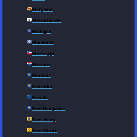
Maryland
Massachusetts
Michigan
Minnesota
Mississippi
Missouri
Montana
Nebraska
Nevada
New Hampshire
New Jersey
New Mexico