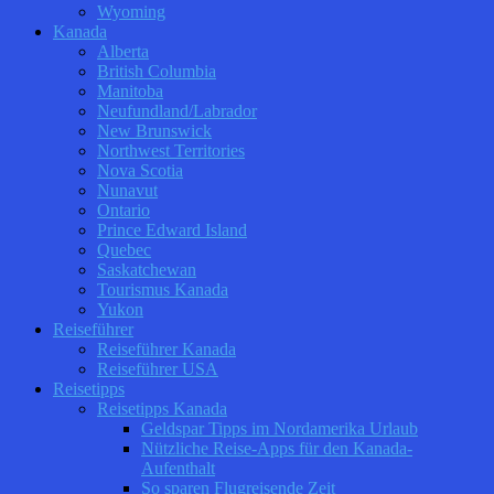
Wyoming
Kanada
Alberta
British Columbia
Manitoba
Neufundland/Labrador
New Brunswick
Northwest Territories
Nova Scotia
Nunavut
Ontario
Prince Edward Island
Quebec
Saskatchewan
Tourismus Kanada
Yukon
Reiseführer
Reiseführer Kanada
Reiseführer USA
Reisetipps
Reisetipps Kanada
Geldspar Tipps im Nordamerika Urlaub
Nützliche Reise-Apps für den Kanada-
Aufenthalt
So sparen Flugreisende Zeit