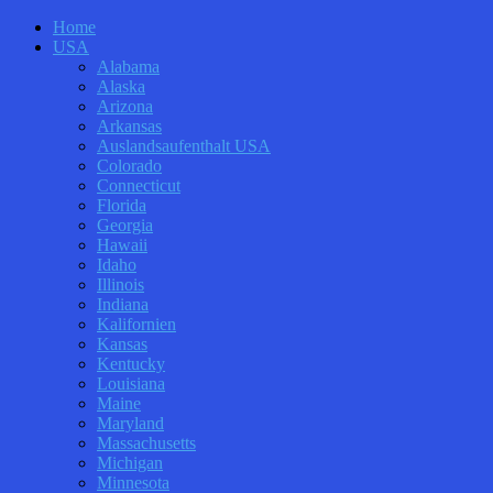
Home
USA
Alabama
Alaska
Arizona
Arkansas
Auslandsaufenthalt USA
Colorado
Connecticut
Florida
Georgia
Hawaii
Idaho
Illinois
Indiana
Kalifornien
Kansas
Kentucky
Louisiana
Maine
Maryland
Massachusetts
Michigan
Minnesota