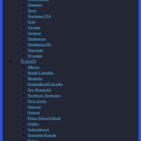
Tennessee
Texas
Tourismus USA
Utah
Virginia
Vermont
Washington
Washington DC
Wisconsin
Wyoming
Kanada
Alberta
British Columbia
Manitoba
Neufundland/Labrador
New Brunswick
Northwest Territories
Nova Scotia
Nunavut
Ontario
Prince Edward Island
Quebec
Saskatchewan
Tourismus Kanada
Yukon