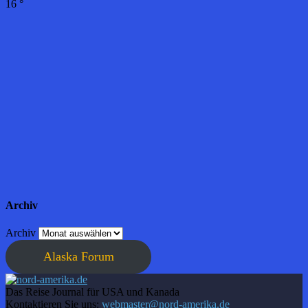
16
°
Archiv
Archiv
Alaska Forum
Das Reise Journal für USA und Kanada
Kontaktieren Sie uns:
webmaster@nord-amerika.de