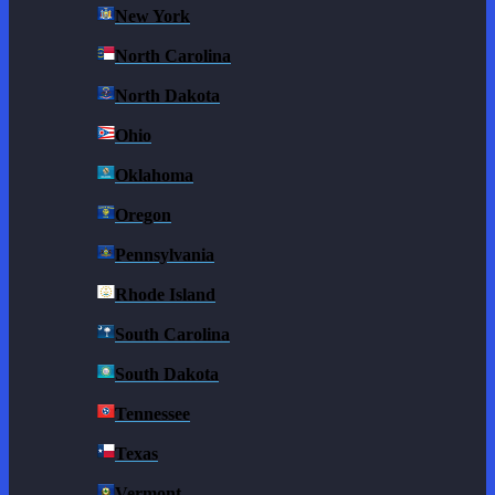
New York
North Carolina
North Dakota
Ohio
Oklahoma
Oregon
Pennsylvania
Rhode Island
South Carolina
South Dakota
Tennessee
Texas
Vermont