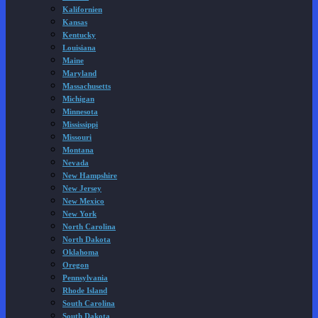
Kalifornien
Kansas
Kentucky
Louisiana
Maine
Maryland
Massachusetts
Michigan
Minnesota
Mississippi
Missouri
Montana
Nevada
New Hampshire
New Jersey
New Mexico
New York
North Carolina
North Dakota
Oklahoma
Oregon
Pennsylvania
Rhode Island
South Carolina
South Dakota