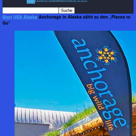
Start
USA
Alaska
Anchorage in Alaska zählt zu den „Places to
Go“