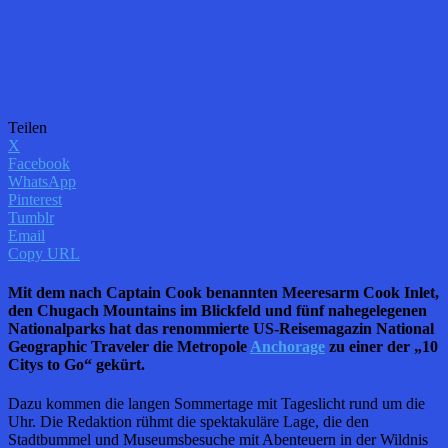
Teilen
X
Facebook
WhatsApp
Pinterest
Tumblr
Email
Copy URL
Mit dem nach Captain Cook benannten Meeresarm Cook Inlet,
den Chugach Mountains im Blickfeld und fünf nahegelegenen
Nationalparks hat das renommierte US-Reisemagazin National
Geographic Traveler die Metropole
Anchorage
zu einer der „10
Citys to Go“ gekürt.
Dazu kommen die langen Sommertage mit Tageslicht rund um die
Uhr. Die Redaktion rühmt die spektakuläre Lage, die den
Stadtbummel und Museumsbesuche mit Abenteuern in der Wildnis