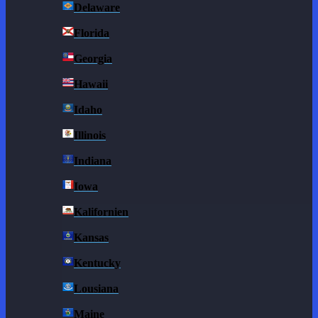
Delaware
Florida
Georgia
Hawaii
Idaho
Illinois
Indiana
Iowa
Kalifornien
Kansas
Kentucky
Lousiana
Maine