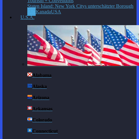
Staten Island: New York Citys unterschätzter Borough
Alle
Kanada
USA
U.S.A.
Alabama
Alaska
Arizona
Arkansas
Colorado
Connecticut