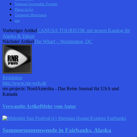
National Geographic Traveler
Places to Go
Turnagain Meeresarm
usa
Vorheriger Artikel
CANUSA TOURISTIK mit neuem Katalog für
Alaska & Yukon
Nächster Artikel
The Wharf – Washington, DC
Redaktion
http://www.rnr-web.de
rnr-projects: NordAmerika - Das Reise Journal für USA und
Kanada
Verwandte Artikel
Mehr vom Autor
Sommersonnenwende in Fairbanks, Alaska