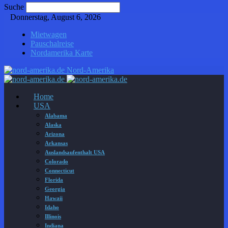
Suche
Donnerstag, August 6, 2026
Mietwagen
Pauschalreise
Nordamerika Karte
Nord-Amerika
Home
USA
Alabama
Alaska
Arizona
Arkansas
Auslandsaufenthalt USA
Colorado
Connecticut
Florida
Georgia
Hawaii
Idaho
Illinois
Indiana