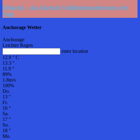
Iditarod – das härteste Schlittenhunderennen der
Welt
Anchorage Wetter
Anchorage
Leichter Regen
enter location
12.9
°
C
13.3
°
11.9
°
89%
1.8m/s
100%
Do.
13
°
Fr.
16
°
Sa.
17
°
So.
18
°
Mo.