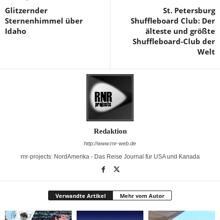
Glitzernder
St. Petersburg
Sternenhimmel über
Shuffleboard Club: Der
Idaho
älteste und größte
Shuffleboard-Club der
Welt
Redaktion
http://www.rnr-web.de
rnr-projects: NordAmerika - Das Reise Journal für USA und Kanada
Verwandte Artikel
Mehr vom Autor