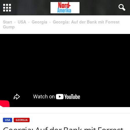
Start
USA
Georgia
Georgia: Auf der Bank mit Forrest
Gump
USA
GEORGIA