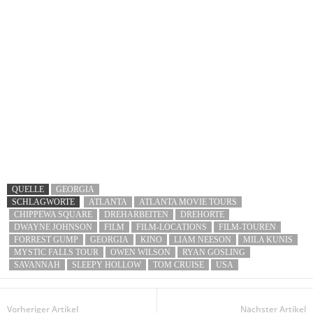
QUELLE
GEORGIA
SCHLAGWORTE
ATLANTA
ATLANTA MOVIE TOURS
CHIPPEWA SQUARE
DREHARBEITEN
DREHORTE
DWAYNE JOHNSON
FILM
FILM-LOCATIONS
FILM-TOUREN
FORREST GUMP
GEORGIA
KINO
LIAM NEESON
MILA KUNIS
MYSTIC FALLS TOUR
OWEN WILSON
RYAN GOSLING
SAVANNAH
SLEEPY HOLLOW
TOM CRUISE
USA
Vorheriger Artikel
Nächster Artikel