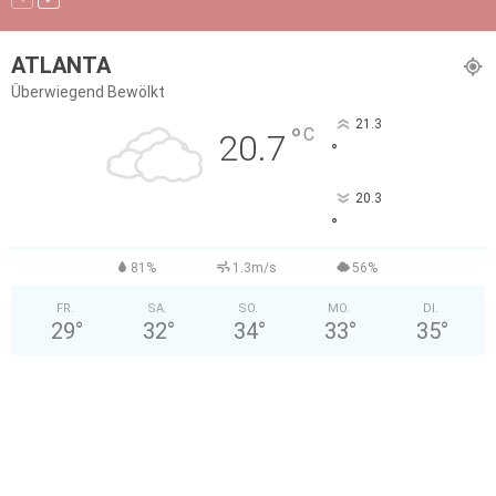
ATLANTA
Überwiegend Bewölkt
21.3
°
C
20.7
°
20.3
°
81%
1.3m/s
56%
FR.
SA.
SO.
MO.
DI.
29
°
32
°
34
°
33
°
35
°