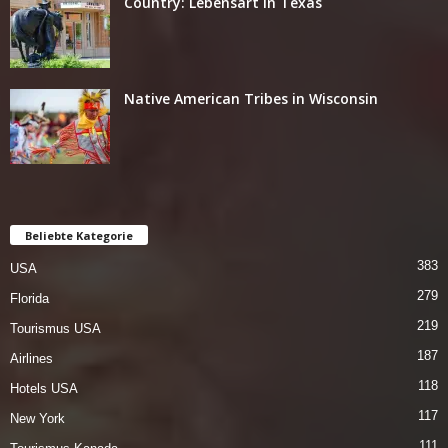
Country: Lebensart in Texas
Native American Tribes in Wisconsin
Beliebte Kategorie
383
USA
279
Florida
219
Tourismus USA
187
Airlines
118
Hotels USA
117
New York
111