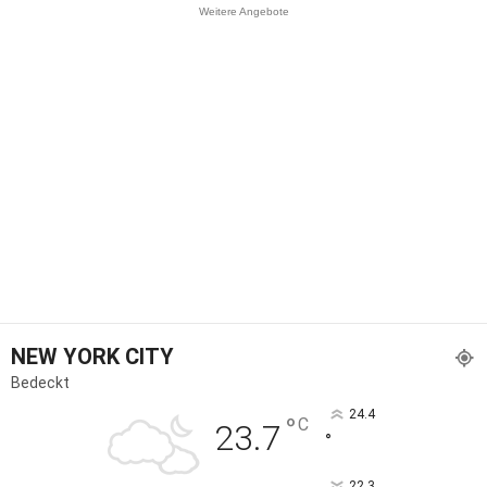
Weitere Angebote
NEW YORK CITY
Bedeckt
24.4
°
C
23.7
°
22.3