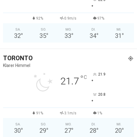
°
92%
0.9m/s
97%
SA.
SO.
MO.
DI.
MI.
32
°
35
°
33
°
34
°
31
°
TORONTO
Klarer Himmel
21.9
°
C
21.7
°
20.8
°
91%
3.1m/s
1%
SA.
SO.
MO.
DI.
MI.
30
°
29
°
27
°
28
°
20
°