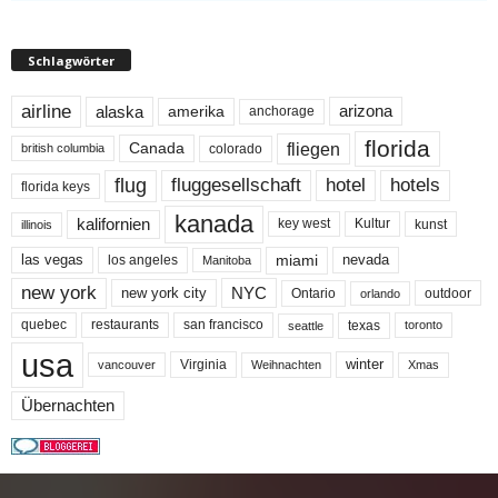
Schlagwörter
airline
alaska
arizona
amerika
anchorage
florida
fliegen
Canada
colorado
british columbia
flug
fluggesellschaft
hotel
hotels
florida keys
kanada
kalifornien
key west
Kultur
kunst
illinois
miami
nevada
las vegas
los angeles
Manitoba
new york
NYC
new york city
Ontario
outdoor
orlando
quebec
san francisco
texas
restaurants
toronto
seattle
usa
winter
Virginia
Weihnachten
Xmas
vancouver
Übernachten