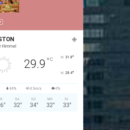
STON
er Himmel
°
31.8
°
C
29.9
°
28.4
69%
0.5m/s
0%
FR.
SA.
SO.
MO.
DI.
36
°
32
°
34
°
32
°
33
°