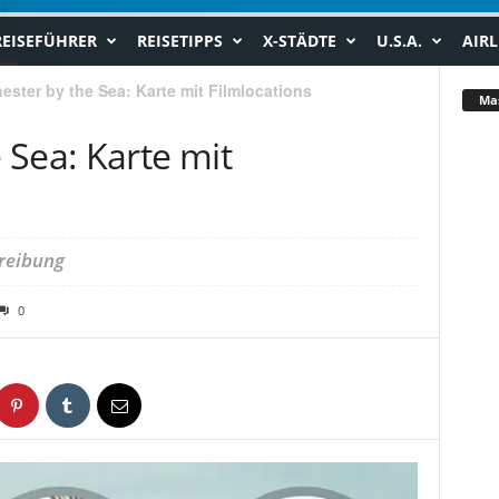
REISEFÜHRER
REISETIPPS
X-STÄDTE
U.S.A.
AIRL
ster by the Sea: Karte mit Filmlocations
Ma
 Sea: Karte mit
hreibung
0