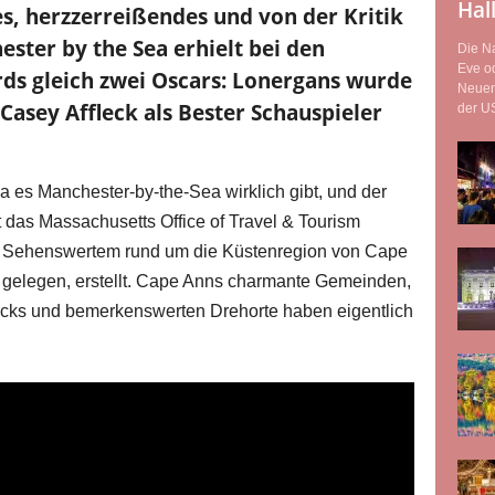
Hal
s, herzzerreißendes und von der Kritik
ter by the Sea erhielt bei den
Die Na
Eve od
s gleich zwei Oscars: Lonergans wurde
Neuen
Casey Affleck als Bester Schauspieler
der US
a es Manchester-by-the-Sea wirklich gibt, und der
t das Massachusetts Office of Travel & Tourism
d Sehenswertem rund um die Küstenregion von Cape
 gelegen, erstellt. Cape Anns charmante Gemeinden,
acks und bemerkenswerten Drehorte haben eigentlich