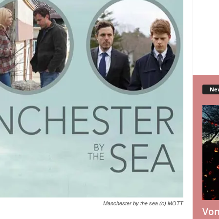
Ne
Manchester by the sea (c) MOTT
Von