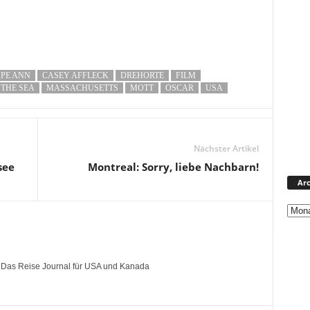
PE ANN
CASEY AFFLECK
DREHORTE
FILM
THE SEA
MASSACHUSETTS
MOTT
OSCAR
USA
Nächster Artikel
see
Montreal: Sorry, liebe Nachbarn!
Arc
- Das Reise Journal für USA und Kanada