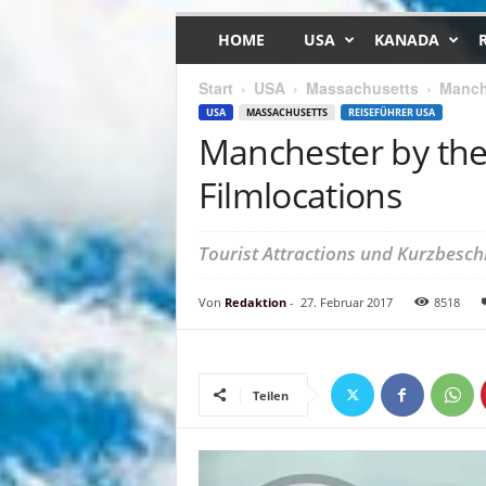
HOME
USA
KANADA
Start
USA
Massachusetts
Manche
USA
MASSACHUSETTS
REISEFÜHRER USA
Manchester by the
Filmlocations
Tourist Attractions und Kurzbesc
Von
Redaktion
-
27. Februar 2017
8518
Teilen