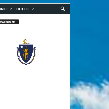
INES
HOTELS
ssachusetts