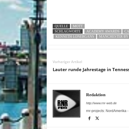
QUELLE
MOTT
SCHLAGWORTE
ACADEMY AWARDS
CA
KENNETH LONERGANS
MANCHESTER BY 
Vorheriger Artikel
Lauter runde Jahrestage in Tennes
Redaktion
http://www.rnr-web.de
rnr-projects: NordAmerika 