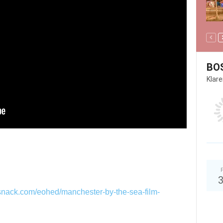
BO
Klar
psnack.com/eohed/manchester-by-the-sea-film-