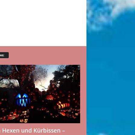
ws:
 Hexen und Kürbissen –