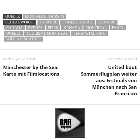
QUELLE
MONTREAL TOURSIM
SCHLAGWORTE
150JAHRE
375GEBURTSTAG
375JAHRE
CANADA
EVENTS
FEIER
KANADA
MONTREAL
PARTY
QUEBEC
TOURISME MONTRÉAL
VERANSTALTUNG
WILLIAM SHATNER
Vorheriger Artikel
Nächster Artikel
Manchester by the Sea:
United baut
Karte mit Filmlocations
Sommerflugplan weiter
aus: Erstmals von
München nach San
Francisco