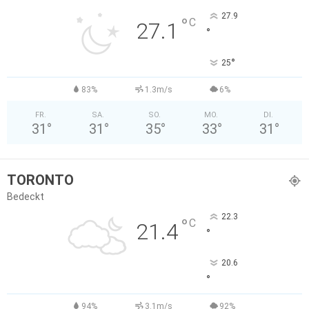
27.9
°
C
27.1
°
°
25
83%
1.3m/s
6%
FR.
SA.
SO.
MO.
DI.
31
°
31
°
35
°
33
°
31
°
TORONTO
Bedeckt
22.3
°
C
21.4
°
20.6
°
94%
3.1m/s
92%