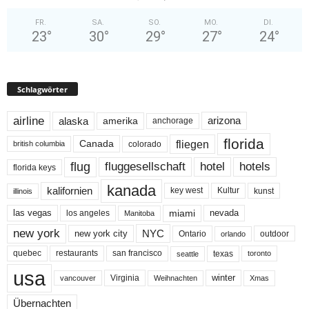
FR.
SA.
SO.
MO.
DI.
23
°
30
°
29
°
27
°
24
°
Schlagwörter
airline
alaska
arizona
amerika
anchorage
florida
fliegen
Canada
colorado
british columbia
flug
fluggesellschaft
hotel
hotels
florida keys
kanada
kalifornien
key west
Kultur
kunst
illinois
miami
nevada
las vegas
los angeles
Manitoba
new york
NYC
new york city
Ontario
outdoor
orlando
quebec
san francisco
texas
restaurants
toronto
seattle
usa
winter
Virginia
Weihnachten
Xmas
vancouver
Übernachten