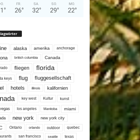
O.
FR.
SA.
SO.
MO.
31
°
26
°
32
°
29
°
22
°
lagwörter
line
alaska
amerika
anchorage
Canada
zona
british columbia
florida
fliegen
rado
flug
fluggesellschaft
ida keys
el
hotels
kalifornien
illinois
nada
key west
Kultur
kunst
miami
 vegas
los angeles
Manitoba
new york
ada
new york city
C
quebec
Ontario
outdoor
orlando
san francisco
texas
aurants
seattle