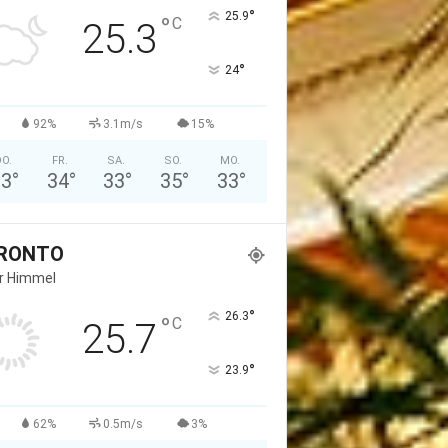
°
25.9
°
C
25.3
°
24
92%
3.1m/s
15%
O.
FR.
SA.
SO.
MO.
33
°
34
°
33
°
35
°
33
°
RONTO
er Himmel
°
26.3
°
C
25.7
°
23.9
62%
0.5m/s
3%