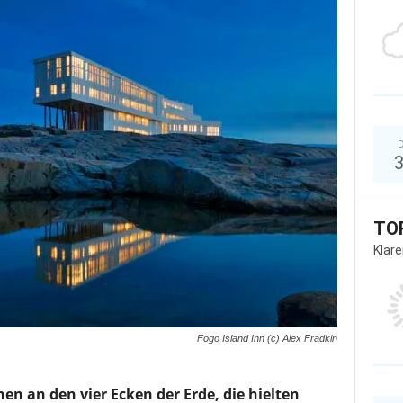
D
TO
Klar
Fogo Island Inn (c) Alex Fradkin
en an den vier Ecken der Erde, die hielten