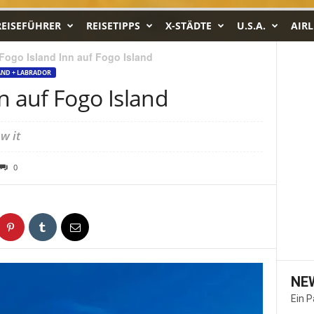
REISEFÜHRER
REISETIPPS
X-STÄDTE
U.S.A.
AIRL
Fogo Island Inn auf Fogo Island
ND + LABRADOR
n auf Fogo Island
w it
0
NE
Ein 