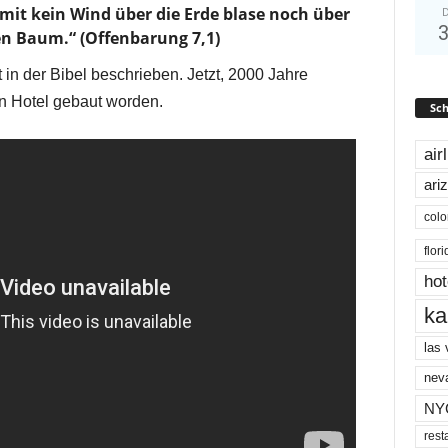
damit kein Wind über die Erde blase noch über
D
n Baum.“ (Offenbarung 7,1)
 in der Bibel beschrieben. Jetzt, 2000 Jahre
ein Hotel gebaut worden.
Sch
air
ari
colo
flor
hot
ka
las
nev
NY
rest