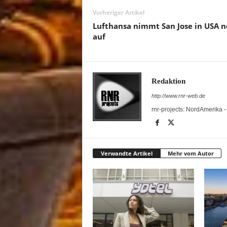
Vorheriger Artikel
Lufthansa nimmt San Jose in USA 
auf
Redaktion
http://www.rnr-web.de
rnr-projects: NordAmerika 
Verwandte Artikel
Mehr vom Autor