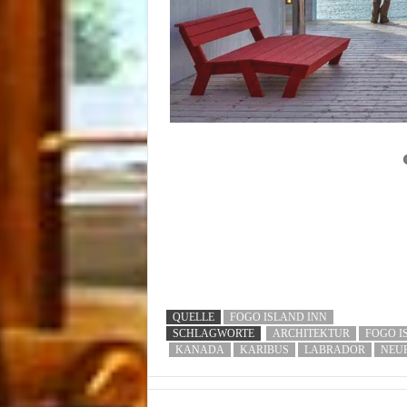
QUELLE
FOGO ISLAND INN
SCHLAGWORTE
ARCHITEKTUR
FOGO I
KANADA
KARIBUS
LABRADOR
NEU