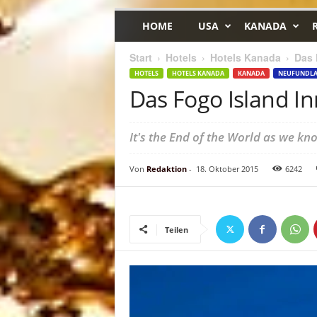
HOME
USA
KANADA
Start
Hotels
Hotels Kanada
Das 
HOTELS
HOTELS KANADA
KANADA
NEUFUNDLA
Das Fogo Island In
It's the End of the World as we kno
Von
Redaktion
-
18. Oktober 2015
6242
Teilen