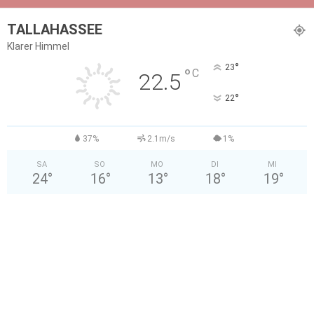
TALLAHASSEE
Klarer Himmel
°
23
°
C
22.5
°
22
37%
2.1m/s
1%
SA
SO
MO
DI
MI
24
°
16
°
13
°
18
°
19
°