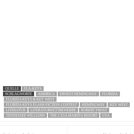
QUELLE
FLA-KEYS
SCHLAGWORTE
AMERICA
ERNEST HEMINGWAY
FLORIDA
FLORIDA KEYS & KEY WEST
FLORIDA KEYS FLASH FICTION CONTEST
HEMINGWAY
KEY WEST
LITERATUR
LITERATURWETTBEWERBE
ROBERT FROST
TENNESSEE WILLIAMS
THE CASA MARINA RESORT
USA