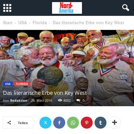
Start
USA
Florida
Das literarische Erbe von Key West
USA
FLORIDA
Das literarische Erbe von Key West
Von
Redaktion
-
26. März 2016
8002
0
Teilen