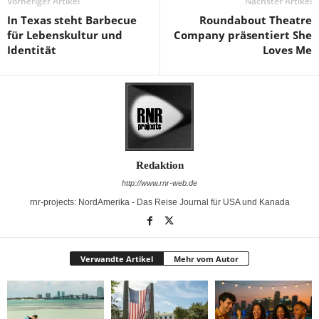
Vorheriger Artikel
Nächster Artikel
In Texas steht Barbecue
Roundabout Theatre
für Lebenskultur und
Company präsentiert She
Identität
Loves Me
Redaktion
http://www.rnr-web.de
rnr-projects: NordAmerika - Das Reise Journal für USA und Kanada
Verwandte Artikel
Mehr vom Autor