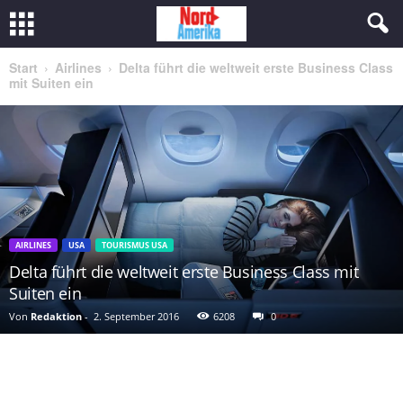
Start
Airlines
Delta führt die weltweit erste Business Class
mit Suiten ein
AIRLINES
USA
TOURISMUS USA
Delta führt die weltweit erste Business Class mit
Suiten ein
Von
Redaktion
-
2. September 2016
6208
0