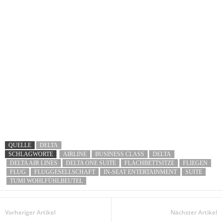
QUELLE
DELTA
SCHLAGWORTE
AIRLINE
BUSINESS CLASS
DELTA
DELTA AIR LINES
DELTA ONE SUITE
FLACHBETTSITZE
FLIEGEN
FLUG
FLUGGESELLSCHAFT
IN-SEAT ENTERTAINMENT
SUITE
TUMI WOHLFÜHLBEUTEL
Vorheriger Artikel
Nächster Artikel