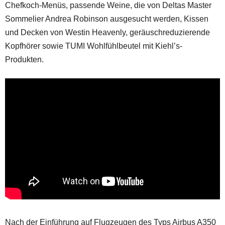
Chefkoch-Menüs, passende Weine, die von Deltas Master
Sommelier Andrea Robinson ausgesucht werden, Kissen
und Decken von Westin Heavenly, geräuschreduzierende
Kopfhörer sowie TUMI Wohlfühlbeutel mit Kiehl’s-
Produkten.
Nach der Einführung auf Flugzeugen des Typs Airbus A350