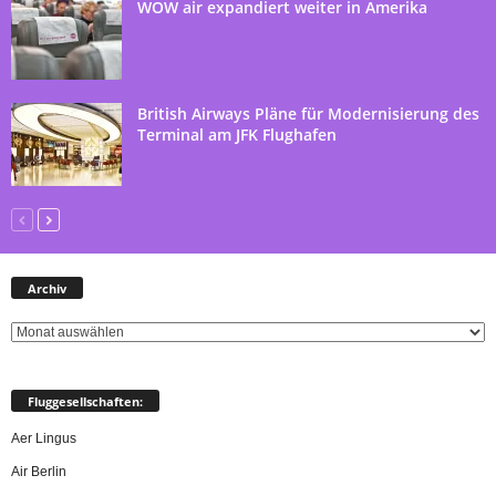
WOW air expandiert weiter in Amerika
British Airways Pläne für Modernisierung des
Terminal am JFK Flughafen
Archiv
Archiv
Fluggesellschaften:
Aer Lingus
Air Berlin