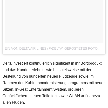
EIN VON DELTA AIR LINES (@DELTA) GEPOSTETES FOTO
AM
23
Delta investiert kontinuierlich signifikant in ihr Bordprodukt
und das Kundenerlebnis, wie beispielsweise mit der
Bestellung von hunderten neuen Flugzeuge sowie im
Rahmen des Kabinenmodernisierungsprogramms mit neuen
Sitzen, In-Seat Entertainment System, größeren
Gepäckfächern, neuen Toiletten sowie WLAN auf nahezu
allen Flügen.