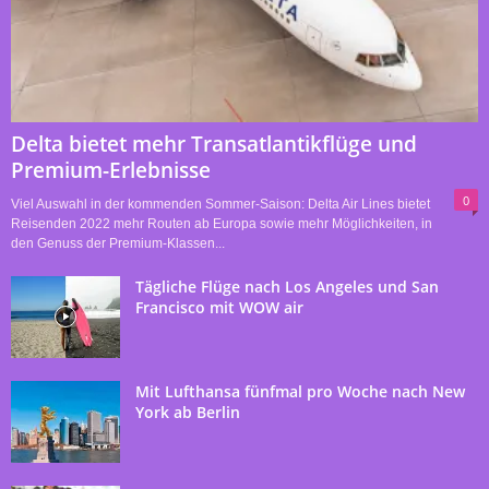
Delta bietet mehr Transatlantikflüge und
Premium-Erlebnisse
0
Viel Auswahl in der kommenden Sommer-Saison: Delta Air Lines bietet
Reisenden 2022 mehr Routen ab Europa sowie mehr Möglichkeiten, in
den Genuss der Premium-Klassen...
Tägliche Flüge nach Los Angeles und San
Francisco mit WOW air
Mit Lufthansa fünfmal pro Woche nach New
York ab Berlin