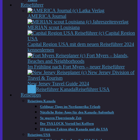
Reiseführer
AMERICA Journal
MERIAN scout Louisiana
Capital Region USA mit dem neuen Reiseführer 2024
kennenlernen
Im Frühling nach Fort Myers – neuer Reiseführer
New Jersey Travel Guide 2024
Alle
Reiseführer Kanada
Reiseführer USA
Reisetipps
Reisetipps Kanada
Geldspar Tipps im Nordamerika Urlaub
Nützliche Reise-Apps für den Kanada-Aufenthalt
So sparen Flugreisende Zeit
Der TSA LOCK Vorteil bei Koffern
10 kuriose Fakten über Kanada und die USA
Reisetipps USA