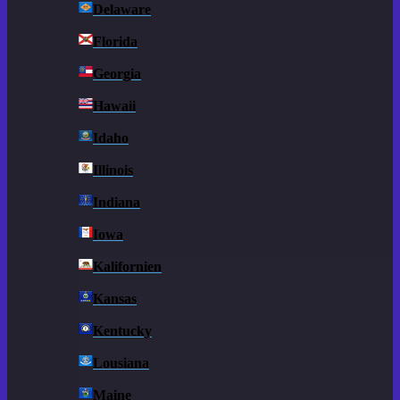
Delaware
Florida
Georgia
Hawaii
Idaho
Illinois
Indiana
Iowa
Kalifornien
Kansas
Kentucky
Lousiana
Maine