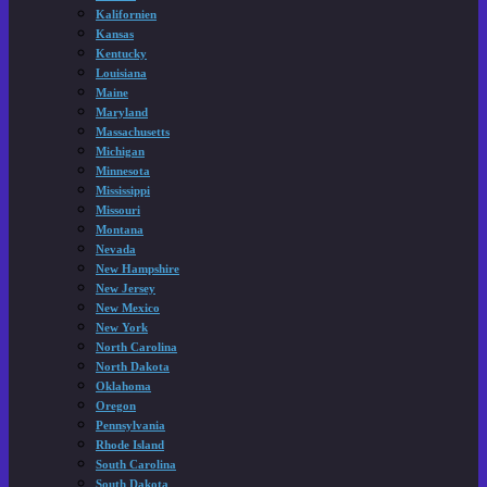
Kalifornien
Kansas
Kentucky
Louisiana
Maine
Maryland
Massachusetts
Michigan
Minnesota
Mississippi
Missouri
Montana
Nevada
New Hampshire
New Jersey
New Mexico
New York
North Carolina
North Dakota
Oklahoma
Oregon
Pennsylvania
Rhode Island
South Carolina
South Dakota