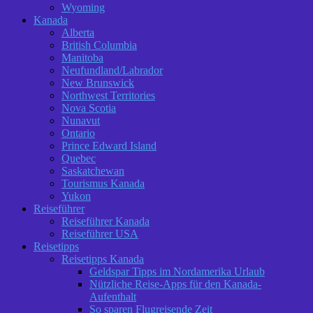
Wyoming
Kanada
Alberta
British Columbia
Manitoba
Neufundland/Labrador
New Brunswick
Northwest Territories
Nova Scotia
Nunavut
Ontario
Prince Edward Island
Quebec
Saskatchewan
Tourismus Kanada
Yukon
Reiseführer
Reiseführer Kanada
Reiseführer USA
Reisetipps
Reisetipps Kanada
Geldspar Tipps im Nordamerika Urlaub
Nützliche Reise-Apps für den Kanada-
Aufenthalt
So sparen Flugreisende Zeit