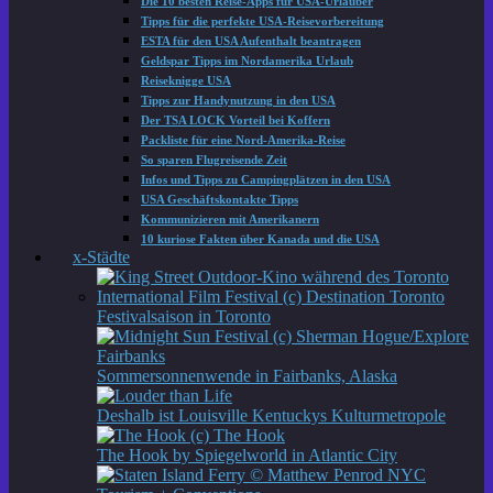
Die 10 besten Reise-Apps für USA-Urlauber
Tipps für die perfekte USA-Reisevorbereitung
ESTA für den USA Aufenthalt beantragen
Geldspar Tipps im Nordamerika Urlaub
Reiseknigge USA
Tipps zur Handynutzung in den USA
Der TSA LOCK Vorteil bei Koffern
Packliste für eine Nord-Amerika-Reise
So sparen Flugreisende Zeit
Infos und Tipps zu Campingplätzen in den USA
USA Geschäftskontakte Tipps
Kommunizieren mit Amerikanern
10 kuriose Fakten über Kanada und die USA
x-Städte
Festivalsaison in Toronto
Sommersonnenwende in Fairbanks, Alaska
Deshalb ist Louisville Kentuckys Kulturmetropole
The Hook by Spiegelworld in Atlantic City