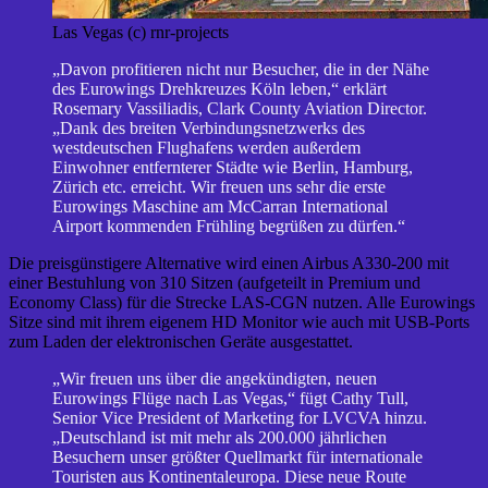
Las Vegas (c) rnr-projects
„Davon profitieren nicht nur Besucher, die in der Nähe
des Eurowings Drehkreuzes Köln leben,“ erklärt
Rosemary Vassiliadis, Clark County Aviation Director.
„Dank des breiten Verbindungsnetzwerks des
westdeutschen Flughafens werden außerdem
Einwohner entfernterer Städte wie Berlin, Hamburg,
Zürich etc. erreicht. Wir freuen uns sehr die erste
Eurowings Maschine am McCarran International
Airport kommenden Frühling begrüßen zu dürfen.“
Die preisgünstigere Alternative wird einen Airbus A330-200 mit
einer Bestuhlung von 310 Sitzen (aufgeteilt in Premium und
Economy Class) für die Strecke LAS-CGN nutzen. Alle Eurowings
Sitze sind mit ihrem eigenem HD Monitor wie auch mit USB-Ports
zum Laden der elektronischen Geräte ausgestattet.
„Wir freuen uns über die angekündigten, neuen
Eurowings Flüge nach Las Vegas,“ fügt Cathy Tull,
Senior Vice President of Marketing for LVCVA hinzu.
„Deutschland ist mit mehr als 200.000 jährlichen
Besuchern unser größter Quellmarkt für internationale
Touristen aus Kontinentaleuropa. Diese neue Route