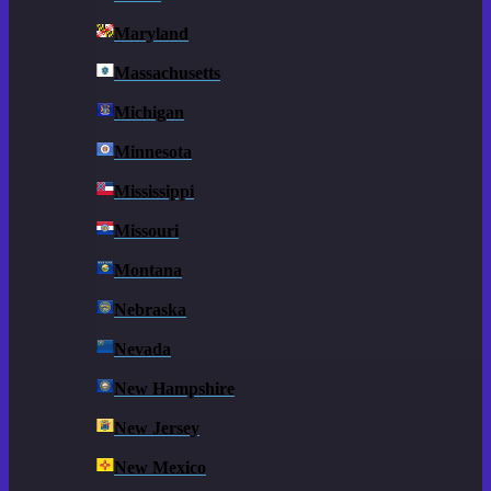
Maryland
Massachusetts
Michigan
Minnesota
Mississippi
Missouri
Montana
Nebraska
Nevada
New Hampshire
New Jersey
New Mexico