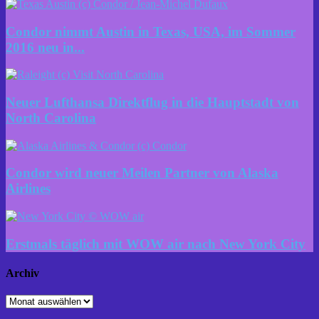
Condor nimmt Austin in Texas, USA, im Sommer
2016 neu in...
Neuer Lufthansa Direktflug in die Hauptstadt von
North Carolina
Condor wird neuer Meilen Partner von Alaska
Airlines
Erstmals täglich mit WOW air nach New York City
Archiv
Archiv