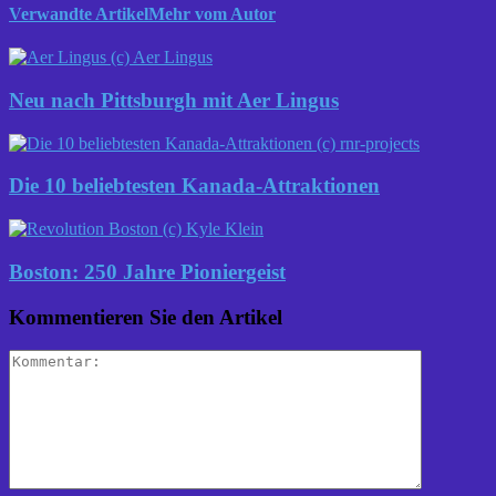
Verwandte Artikel
Mehr vom Autor
Neu nach Pittsburgh mit Aer Lingus
Die 10 beliebtesten Kanada-Attraktionen
Boston: 250 Jahre Pioniergeist
Kommentieren Sie den Artikel