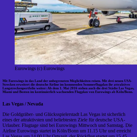
Eurowings (c) Eurowings
Mit Eurowings in das Land der unbegrenzten Möglichkeiten reisen. Mit drei neuen USA-
Strecken erweitert die deutsche Airline im kommenden Sommerflugplan ihr attraktives
Langstreckenportfolio weiter: Ab dem 1. Mai 2016 stehen auch die drei Städte Las Vegas,
Miami und Boston im kontinuierlich wachsenden Flugplan von Eurowings ab Köln/Bonn.
Las Vegas / Nevada
Die Goldgräber- und Glücksspielerstadt Las Vegas ist sicherlich
eines der attraktivsten und beliebtesten Ziele für deutsche USA-
Urlauber. Flugtage sind bei Eurowings Mittwoch und Samstag. Die
Airline Eurowings startet in Köln/Bonn um 11.15 Uhr und erreicht
Las Vegas um 14.00 Uhr Ortszeit, der Rückflug startet um 15.45