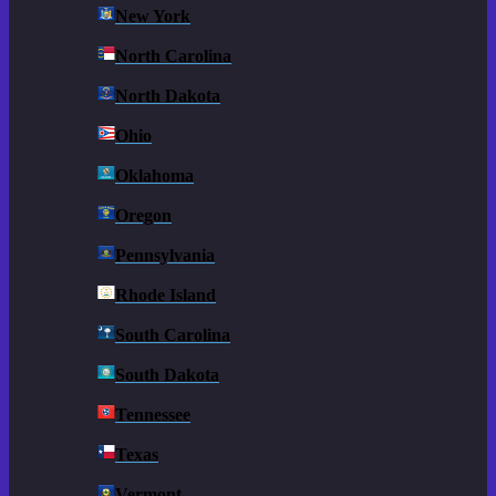
New York
North Carolina
North Dakota
Ohio
Oklahoma
Oregon
Pennsylvania
Rhode Island
South Carolina
South Dakota
Tennessee
Texas
Vermont