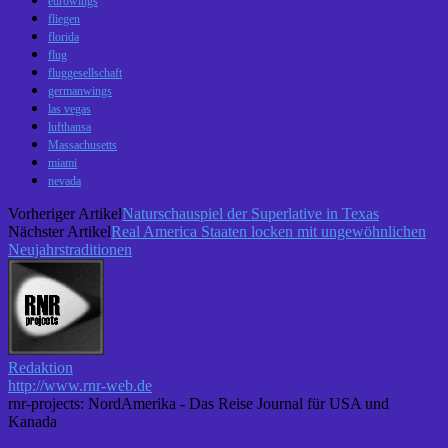
eurowings
fliegen
florida
flug
fluggesellschaft
germanwings
las vegas
lufthansa
Massachusetts
miami
nevada
Vorheriger Artikel
Naturschauspiel der Superlative in Texas
Nächster Artikel
Real America Staaten locken mit ungewöhnlichen
Neujahrstraditionen
Redaktion
http://www.rnr-web.de
rnr-projects: NordAmerika - Das Reise Journal für USA und
Kanada