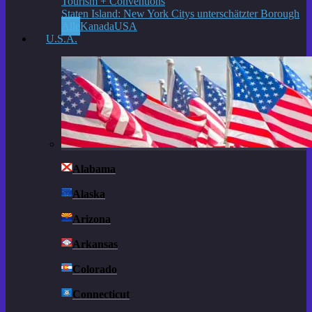
Staten Island: New York Citys unterschätzter Borough
Alle
Kanada
USA
U.S.A.
Alabama
Alaska
Arizona
Arkansas
Colorado
Connecticut