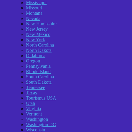
Mississippi
Missouri
Montana
Nevada
New Hampshire
New Jersey
New Mexico
New York
North Carolina
North Dakota
Oklahoma
Oregon
Pennsylvania
Rhode Island
South Carolina
South Dakota
Tennessee
Texas
Tourismus USA
Utah
Virginia
Vermont
Washington
Washington DC
Wisconsin