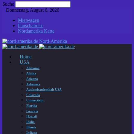
Suche
Donnerstag, August 6, 2026
Mietwagen
Pauschalreise
Nordamerika Karte
Nord-Amerika
Home
USA
Alabama
Alaska
Arizona
Arkansas
Auslandsaufenthalt USA
Colorado
Connecticut
Florida
Georgia
Hawaii
Idaho
Illinois
Indiana