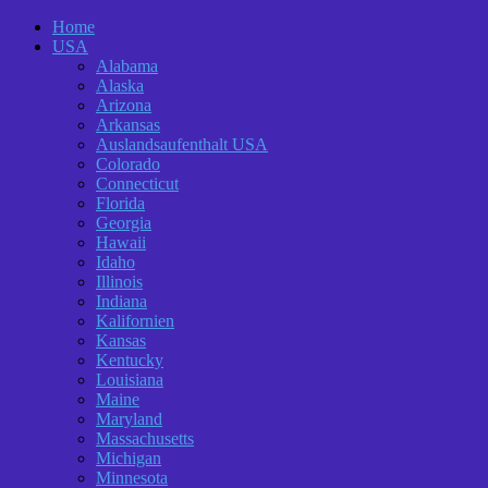
Home
USA
Alabama
Alaska
Arizona
Arkansas
Auslandsaufenthalt USA
Colorado
Connecticut
Florida
Georgia
Hawaii
Idaho
Illinois
Indiana
Kalifornien
Kansas
Kentucky
Louisiana
Maine
Maryland
Massachusetts
Michigan
Minnesota