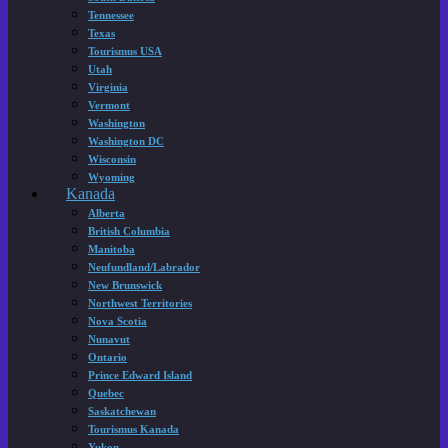
Tennessee
Texas
Tourismus USA
Utah
Virginia
Vermont
Washington
Washington DC
Wisconsin
Wyoming
Kanada
Alberta
British Columbia
Manitoba
Neufundland/Labrador
New Brunswick
Northwest Territories
Nova Scotia
Nunavut
Ontario
Prince Edward Island
Quebec
Saskatchewan
Tourismus Kanada
Yukon