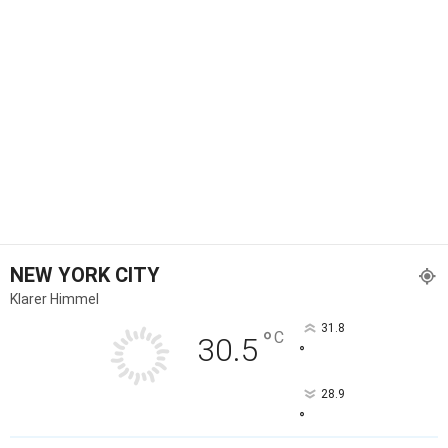
NEW YORK CITY
Klarer Himmel
31.8
°
C
30.5
°
28.9
°