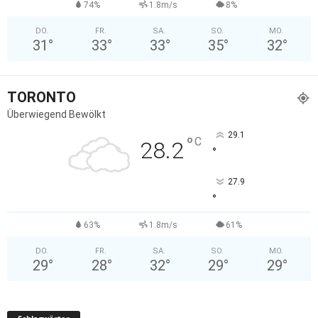
74%
1.8m/s
8%
DO.
FR.
SA.
SO.
MO.
31
°
33
°
33
°
35
°
32
°
TORONTO
Überwiegend Bewölkt
29.1
°
C
28.2
°
27.9
°
63%
1.8m/s
61%
DO.
FR.
SA.
SO.
MO.
29
°
28
°
32
°
29
°
29
°