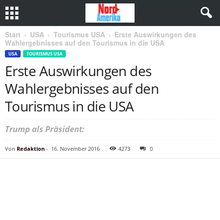
Start
USA
Tourismus USA
Erste Auswirkungen des
Wahlergebnisses auf den Tourismus in die USA
USA
TOURISMUS USA
Erste Auswirkungen des
Wahlergebnisses auf den
Tourismus in die USA
Trump als Präsident:
Von
Redaktion
-
16. November 2016
4273
0