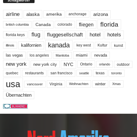
Schlagwörter
airline
alaska
arizona
amerika
anchorage
florida
fliegen
Canada
colorado
british columbia
flug
fluggesellschaft
hotel
hotels
florida keys
kanada
kalifornien
key west
Kultur
kunst
illinois
miami
nevada
las vegas
los angeles
Manitoba
new york
NYC
new york city
Ontario
outdoor
orlando
quebec
san francisco
texas
restaurants
toronto
seattle
usa
winter
Virginia
Weihnachten
Xmas
vancouver
Übernachten