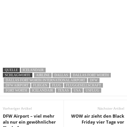
QUELLE
ICELANDAIR
SCHLAGWORTE
AIRLINE
DALLAS
DALLAS FORT WORTH
DALLAS FORT WORTH INTERNATIONAL AIRPORT
DFW
DFW AIRPORT
FLIEGEN
FLUG
FLUGGESELLSCHAFT
FORT WORTH
ICELANDAIR
TEXAS
USA
USFLUG
Vorheriger Artikel
Nächster Artikel
DFW Airport – viel mehr
WOW air zieht den Black
als nur ein gewöhnlicher
Friday vier Tage vor