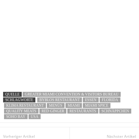
QUELLE
GREATER MIAMI CONVENTION & VISITORS BUREAU
SCHLAGWORTE
BYBLOS RESTAURANT
ESSEN
FLORIDA
KLIMA RESTAURANT
MENÜS
MIAMI
MIAMI SPICE
QUALITY MEATS
RED GINGER
RESTAURANTS
SCHNÄPPCHEN
SOHO BAY
USA
Vorheriger Artikel
Nächster Artikel