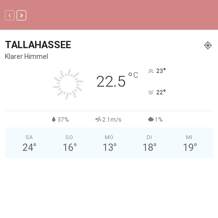
TALLAHASSEE
Klarer Himmel
°
23
°
C
22.5
°
22
37%
2.1m/s
1%
SA
SO
MO
DI
MI
24
°
16
°
13
°
18
°
19
°