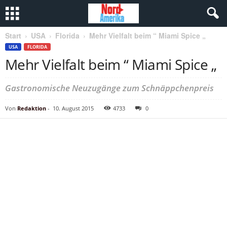
Start
USA
Florida
Mehr Vielfalt beim “ Miami Spice „
USA
FLORIDA
Mehr Vielfalt beim “ Miami Spice „
Gastronomische Neuzugänge zum Schnäppchenpreis
Von
Redaktion
-
10. August 2015
4733
0