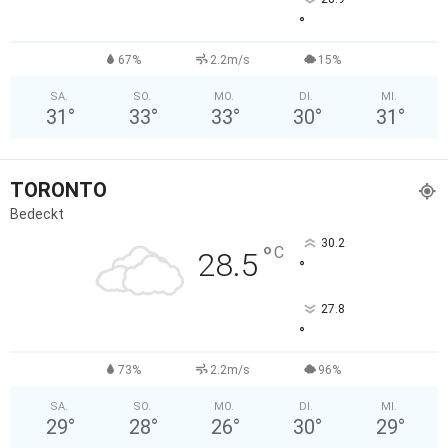
°
67%
2.2m/s
15%
SA.
SO.
MO.
DI.
MI.
31
°
33
°
33
°
30
°
31
°
TORONTO
Bedeckt
30.2
°
C
28.5
°
27.8
°
73%
2.2m/s
96%
SA.
SO.
MO.
DI.
MI.
29
°
28
°
26
°
30
°
29
°