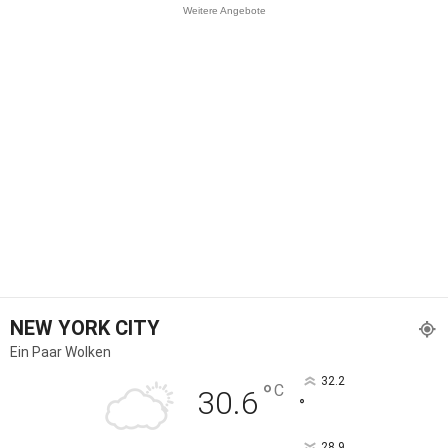
Weitere Angebote
NEW YORK CITY
Ein Paar Wolken
32.2
°
C
30.6
°
28.9