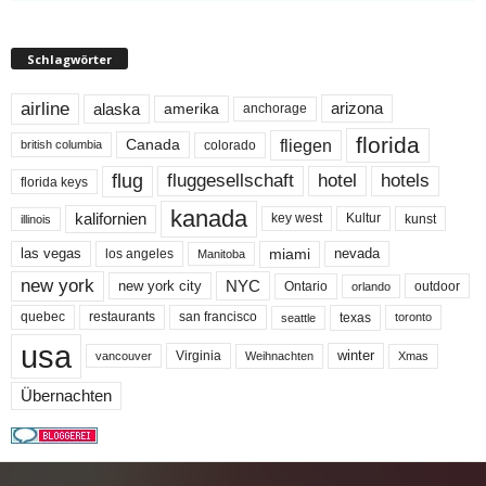
Schlagwörter
airline
alaska
arizona
amerika
anchorage
florida
fliegen
Canada
colorado
british columbia
flug
fluggesellschaft
hotel
hotels
florida keys
kanada
kalifornien
key west
Kultur
kunst
illinois
miami
nevada
las vegas
los angeles
Manitoba
new york
NYC
new york city
Ontario
outdoor
orlando
quebec
san francisco
texas
restaurants
toronto
seattle
usa
winter
Virginia
Weihnachten
Xmas
vancouver
Übernachten