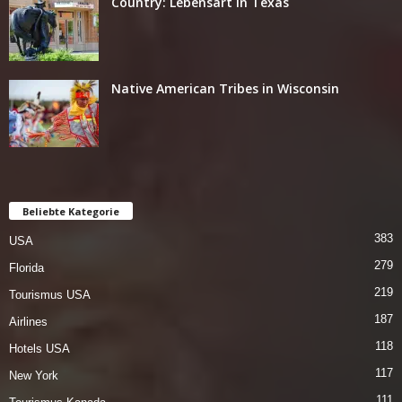
Country: Lebensart in Texas
Native American Tribes in Wisconsin
Beliebte Kategorie
383
USA
279
Florida
219
Tourismus USA
187
Airlines
118
Hotels USA
117
New York
111