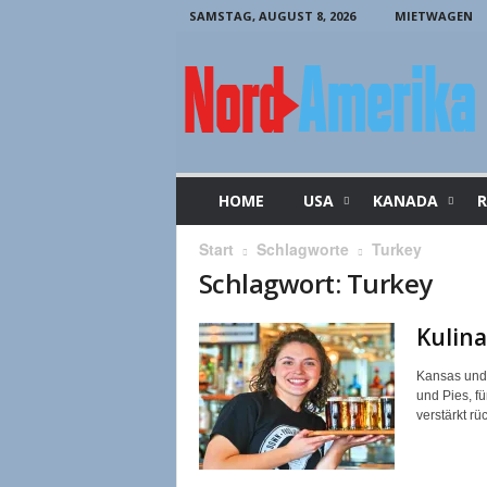
SAMSTAG, AUGUST 8, 2026
MIETWAGEN
N
o
r
d
-
A
m
HOME
USA
KANADA
R
e
r
Start
Schlagworte
Turkey
i
Schlagwort: Turkey
k
a
Kulin
Kansas und 
und Pies, f
verstärkt rü