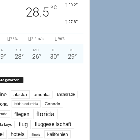
°
30.2
°
C
28.5
°
27.8
73%
2.2m/s
96%
A.
SO.
MO.
DI.
MI.
29
°
28
°
26
°
30
°
29
°
hlagwörter
line
alaska
amerika
anchorage
Canada
zona
british columbia
florida
fliegen
rado
flug
fluggesellschaft
ida keys
el
hotels
kalifornien
illinois