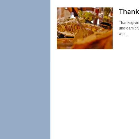
Thank
Thanksgiving
und damit rü
wie...