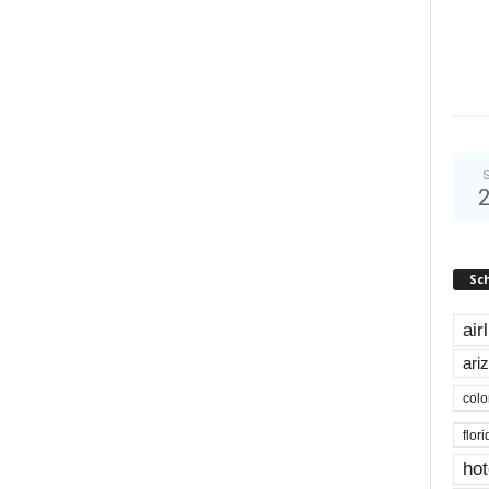
S
Sc
air
ari
colo
flor
hot