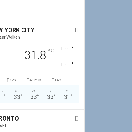
W YORK CITY
Paar Wolken
°
33.5
°
C
31.8
°
30.5
62%
4.9m/s
14%
A.
SO.
MO.
DI.
MI.
31
°
33
°
33
°
33
°
31
°
RONTO
ckt