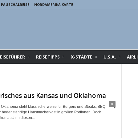
PAUSCHALREISE
NORDAMERIKA KARTE
EISEFÜHRER
REISETIPPS
X-STÄDTE
U.S.A.
AIRL
arisches aus Kansas und Oklahoma
0
Oklahoma steht klassischerweise für Burgers und Steaks, BBQ
ür bodenständige Hausmacherkost in großen Portionen. Doch
cken auch in diesen...