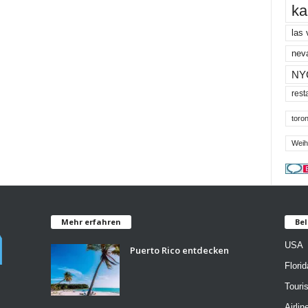
ka
las
nev
NY
rest
toron
Weih
Mehr erfahren
Bel
USA
Puerto Rico entdecken
Florid
Tour
Airlin