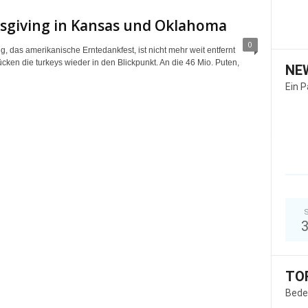
sgiving in Kansas und Oklahoma
0
, das amerikanische Erntedankfest, ist nicht mehr weit entfernt
cken die turkeys wieder in den Blickpunkt. An die 46 Mio. Puten,
NE
Ein 
S
TO
Bede