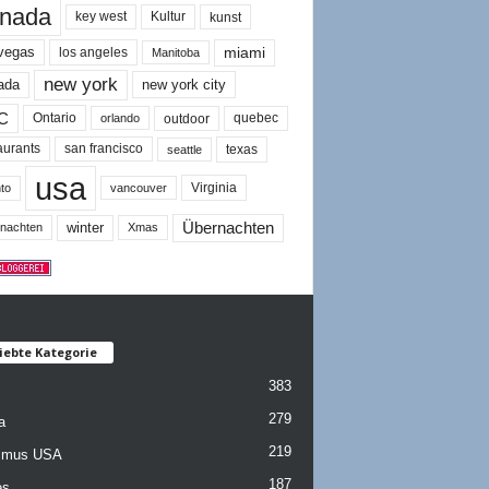
nada
key west
Kultur
kunst
miami
 vegas
los angeles
Manitoba
new york
ada
new york city
C
quebec
Ontario
outdoor
orlando
san francisco
texas
aurants
seattle
usa
Virginia
to
vancouver
winter
Übernachten
nachten
Xmas
iebte Kategorie
383
279
a
219
ismus USA
187
es