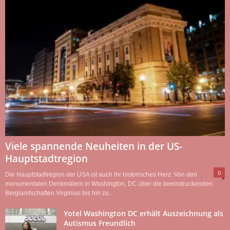
Viele spannende Neuheiten in der US-
Hauptstadtregion
0
Die Hauptstadtregion der USA ist auch ihr historisches Herz. Von den
monumentalen Denkmälern in Washington, DC über die beeindruckenden
Berglandschaften Virginias bis hin zu...
Yotel Washington DC erhält Auszeichnung als
Autismus Freundlich