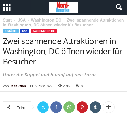
Start
USA
Washington DC
Zwei spannende Attraktionen
in Washington, DC öffnen wieder für Besucher
X-STÄDTE
USA
WASHINGTON DC
Zwei spannende Attraktionen in
Washington, DC öffnen wieder für
Besucher
Unter die Kuppel und hinauf auf den Turm
Von
Redaktion
-
14. August 2022
2916
0
Teilen