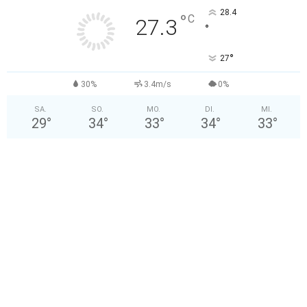
28.4
°
C
27.3
°
°
27
30%
3.4m/s
0%
SA.
SO.
MO.
DI.
MI.
29
°
34
°
33
°
34
°
33
°