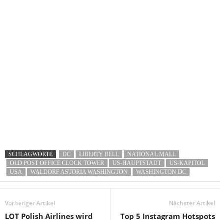
SCHLAGWORTE
DC
LIBERTY BELL
NATIONAL MALL
OLD POST OFFICE CLOCK TOWER
US-HAUPTSTADT
US-KAPITOL
USA
WALDORF ASTORIA WASHINGTON
WASHINGTON DC
Vorheriger Artikel
Nächster Artikel
LOT Polish Airlines wird
Top 5 Instagram Hotspots