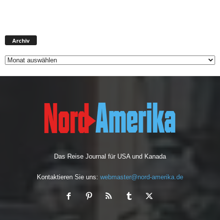
A
Archiv
r
c
h
i
v
Das Reise Journal für USA und Kanada
Kontaktieren Sie uns:
webmaster@nord-amerika.de