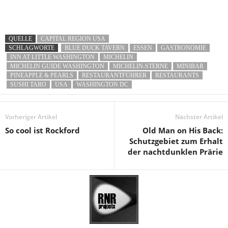
QUELLE
CAPITAL REGION USA
SCHLAGWORTE
BLUE DUCK TAVERN
ESSEN
GASTRONOMIE
INN AT LITTLE WASHINGTON
MICHELIN
MICHELIN GUIDE WASHINGTON
MICHELIN-STERNE
MINIBAR
PINEAPPLE & PEARLS
RESTAURANTFÜHRER
RESTAURANTS
SUSHI TARO
USA
WASHINGTON DC
Vorheriger Artikel
Nächster Artikel
So cool ist Rockford
Old Man on His Back:
Schutzgebiet zum Erhalt
der nachtdunklen Prärie