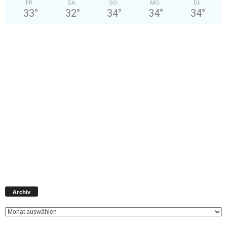
FR.
SA.
SO.
MO.
DI.
33
°
32
°
34
°
34
°
34
°
A
Archiv
r
c
h
i