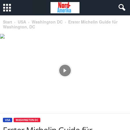
Start
USA
Washington DC
Erster Michelin Guide für
Washington, DC
USA
WASHINGTON DC