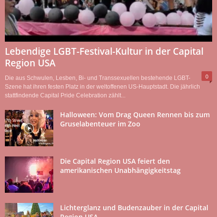
Lebendige LGBT-Festival-Kultur in der Capital
Region USA
0
Die aus Schwulen, Lesben, Bi- und Transsexuellen bestehende LGBT-
Szene hat ihren festen Platz in der weltoffenen US-Hauptstadt. Die jährlich
stattfindende Capital Pride Celebration zählt...
Halloween: Vom Drag Queen Rennen bis zum
Gruselabenteuer im Zoo
Die Capital Region USA feiert den
amerikanischen Unabhängigkeitstag
Lichterglanz und Budenzauber in der Capital
Region USA