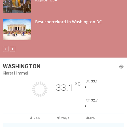
Besucherrekord in Washington DC
WASHINGTON
Klarer Himmel
33.1
°
C
33.1
°
32.7
°
24%
2m/s
0%