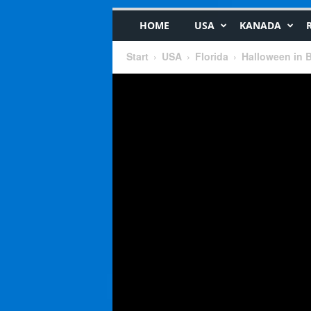
HOME
USA
KANADA
Start
USA
Florida
Halloween in 