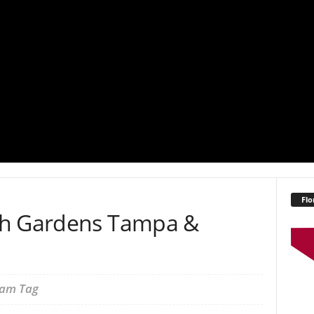
Flo
ch Gardens Tampa &
 am Tag