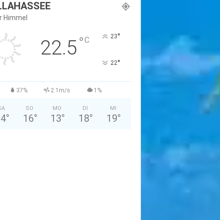
LLAHASSEE
er Himmel
°
23
°
C
22.5
°
22
37%
2.1m/s
1%
SA
SO
MO
DI
MI
24
°
16
°
13
°
18
°
19
°