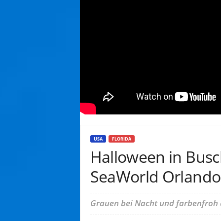
USA
FLORIDA
Halloween in Bus
SeaWorld Orlando
Grauen bei Nacht und farbenfroh