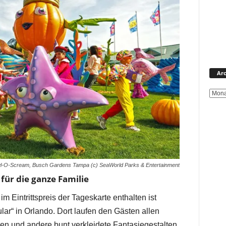
Arc
l-O-Scream, Busch Gardens Tampa (c) SeaWorld Parks & Entertainment
ür die ganze Familie
im Eintrittspreis der Tageskarte enthalten ist
r“ in Orlando. Dort laufen den Gästen allen
n und andere bunt verkleidete Fantasiegestalten