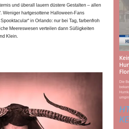
rnis und überall lauern düstere Gestalten – allen
e“. Weniger hartgesottene Halloween-Fans
ooktacular“ in Orlando: nur bei Tag, farbenfroh
liche Meereswesen verteilen dann Süßigkeiten
nd Klein.
Kei
Hur
Flo
Die Be
bekann
Hurrik
umging
HT
KE