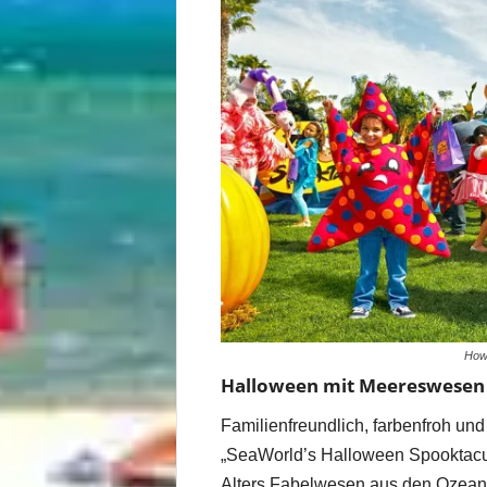
How
Halloween mit Meereswesen f
Familienfreundlich, farbenfroh und 
„SeaWorld’s Halloween Spooktacula
Alters Fabelwesen aus den Ozeane