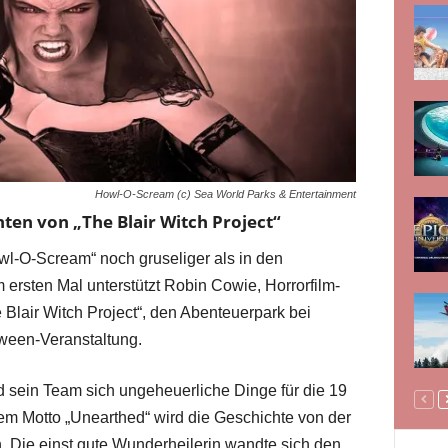
Howl-O-Scream (c) Sea World Parks & Entertainment
en von „The Blair Witch Project“
l-O-Scream“ noch gruseliger als in den
rsten Mal unterstützt Robin Cowie, Horrorfilm-
Blair Witch Project“, den Abenteuerpark bei
oween-Veranstaltung.
 sein Team sich ungeheuerliche Dinge für die 19
em Motto „Unearthed“ wird die Geschichte von der
. Die einst gute Wunderheilerin wandte sich den