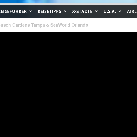
REISEFÜHRER
REISETIPPS
X-STÄDTE
U.S.A.
AIRL
Busch Gardens Tampa & SeaWorld Orlando