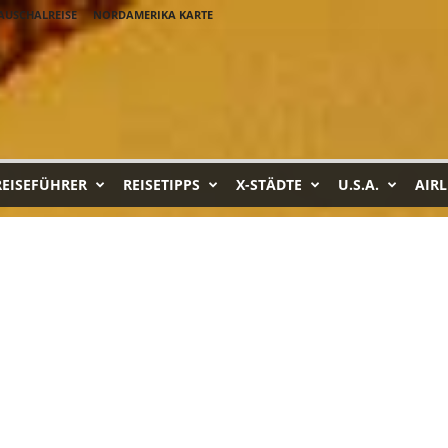
AUSCHALREISE
NORDAMERIKA KARTE
REISEFÜHRER
REISETIPPS
X-STÄDTE
U.S.A.
AIRL