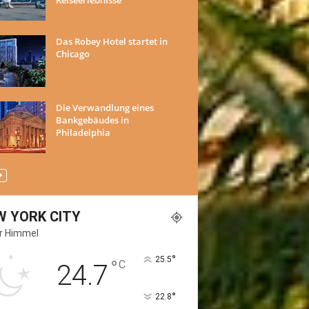
Das Robey Hotel startet in
Chicago
Die Verwandlung eines
Bankgebäudes in
Philadelphia
W YORK CITY
er Himmel
°
25.5
°
C
24.7
°
22.8