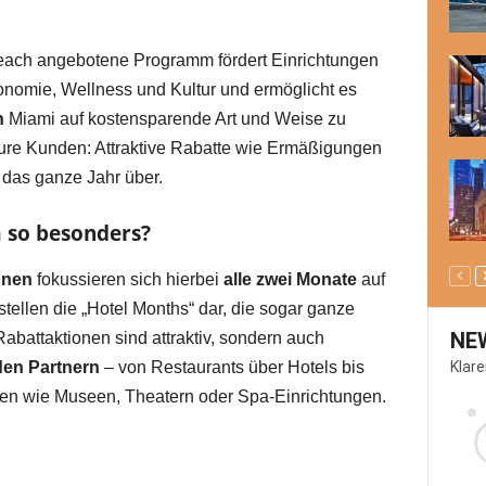
each angebotene Programm fördert Einrichtungen
ronomie, Wellness und Kultur und ermöglicht es
n
Miami auf kostensparende Art und Weise zu
 eure Kunden: Attraktive Rabatte wie Ermäßigungen
. das ganze Jahr über.
 so besonders?
onen
fokussieren sich hierbei
alle zwei Monate
auf
ellen die „Hotel Months“ dar, die sogar ganze
NE
Rabattaktionen sind attraktiv, sondern auch
Klar
den Partnern
– von Restaurants über Hotels bis
ngen wie Museen, Theatern oder Spa-Einrichtungen.