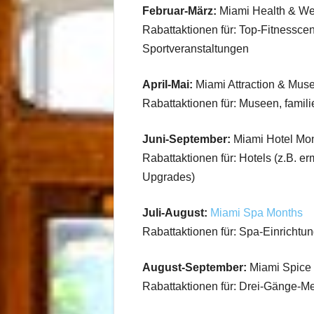
Februar-März:
Miami Health & We
Rabattaktionen für: Top-Fitnesscen
Sportveranstaltungen
April-Mai:
Miami Attraction & Mu
Rabattaktionen für: Museen, famili
Juni-September:
Miami Hotel Mo
Rabattaktionen für: Hotels (z.B. e
Upgrades)
Juli-August:
Miami Spa Months
Rabattaktionen für: Spa-Einricht
August-September:
Miami Spice 
Rabattaktionen für: Drei-Gänge-M