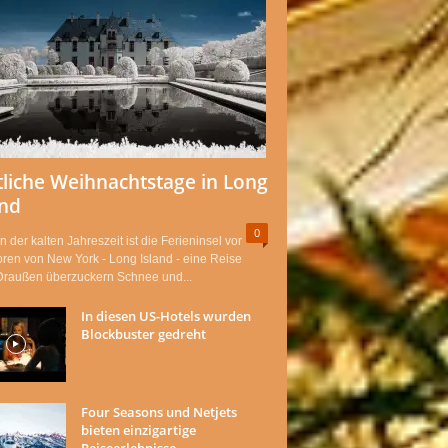
tliche Weihnachtstage in Long
and
0
n der kalten Jahreszeit ist die Ferieninsel vor
ren von New York - Long Island - eine Reise
 Draußen überzuckern Schnee und...
In diesen US-Hotels wurden
Blockbuster gedreht
Four Seasons und Netjets
bieten einzigartige
Reiseerlebnisse