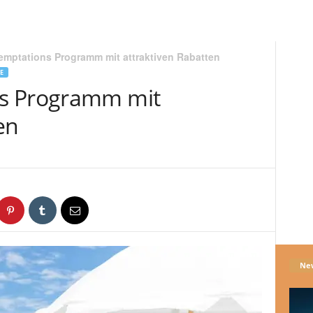
emptations Programm mit attraktiven Rabatten
E
s Programm mit
en
1
Ne