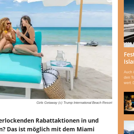
Fes
Isl
Auch i
den To
wert:
Girls Getaway (c) Trump International Beach Resort
verlockenden Rabattaktionen in und
n? Das ist möglich mit dem Miami