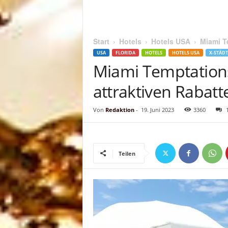
Start
Hotels
Hotels USA
Miami T
USA
FLORIDA
HOTELS
HOTELS USA
X-STÄDT
Miami Temptation
attraktiven Rabatt
Von
Redaktion
-
19. Juni 2023
3360
Teilen