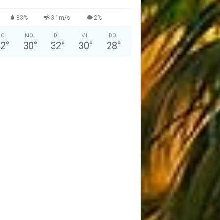
83%
3.1m/s
2%
O.
MO.
DI.
MI.
DO.
32
°
30
°
32
°
30
°
28
°