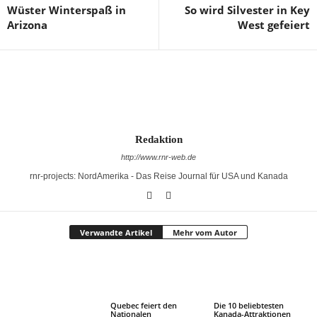
Wüster Winterspaß in
So wird Silvester in Key
Arizona
West gefeiert
Redaktion
http://www.rnr-web.de
rnr-projects: NordAmerika - Das Reise Journal für USA und Kanada
Verwandte Artikel
Mehr vom Autor
Quebec feiert den
Die 10 beliebtesten
Nationalen
Kanada-Attraktionen