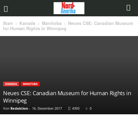
Start
Kanada
Manitoba
Neues CSE: Canadian Museum
for Human Rights in Winnipeg
KANADA
MANITOBA
Neues CSE: Canadian Museum for Human Rights in
Winnipeg
Von
Redaktion
-
16. Dezember 2017
4393
0
Teilen