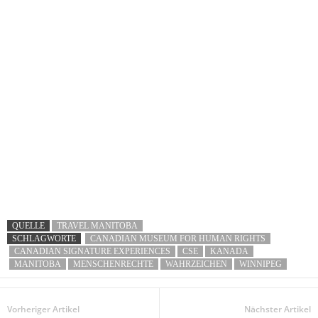
QUELLE
TRAVEL MANITOBA
SCHLAGWORTE
CANADIAN MUSEUM FOR HUMAN RIGHTS
CANADIAN SIGNATURE EXPERIENCES
CSE
KANADA
MANITOBA
MENSCHENRECHTE
WAHRZEICHEN
WINNIPEG
Vorheriger Artikel
Nächster Artikel