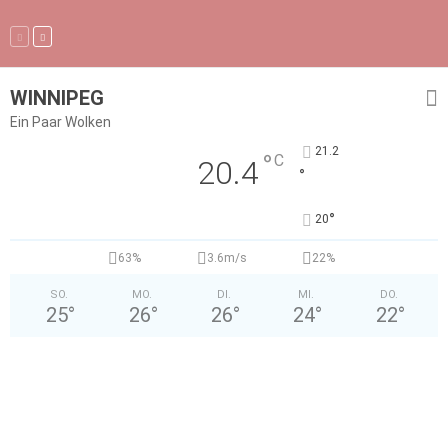
WINNIPEG
Ein Paar Wolken
21.2
°
C
20.4
°
°
20
63%
3.6m/s
22%
SO.
MO.
DI.
MI.
DO.
25
°
26
°
26
°
24
°
22
°