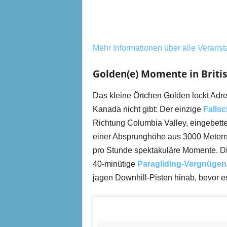
Mehr Informationen über alle Veranst
Golden(e) Momente in Briti
Das kleine Örtchen Golden lockt Adre
Kanada nicht gibt: Der einzige
Falls
Richtung Columbia Valley, eingebettet
einer Absprunghöhe aus 3000 Metern 
pro Stunde spektakuläre Momente. Di
40-minütige
Paragliding-Vergnügen
jagen Downhill-Pisten hinab, bevor e