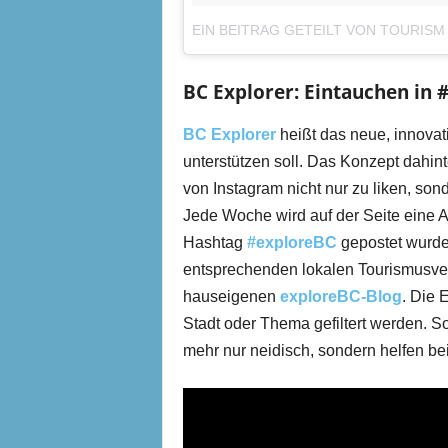
EIN BEITRAG GETEILT VON TOURIS
BC Explorer: Eintauchen in 
BC Explorer
heißt das neue, innovat
unterstützen soll. Das Konzept dahin
von Instagram nicht nur zu liken, son
Jede Woche wird auf der Seite eine 
Hashtag
#exploreBC
gepostet wurde
entsprechenden lokalen Tourismusver
hauseigenen
exploreBC-Blog
. Die 
Stadt oder Thema gefiltert werden. 
mehr nur neidisch, sondern helfen be