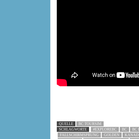
QUELLE
BC TOURSIM
SCHLAGWORTE
#EXPLOREBC
BC
BC 
FALLSCHIRMSPRUNG
GOLDEN
KANAD