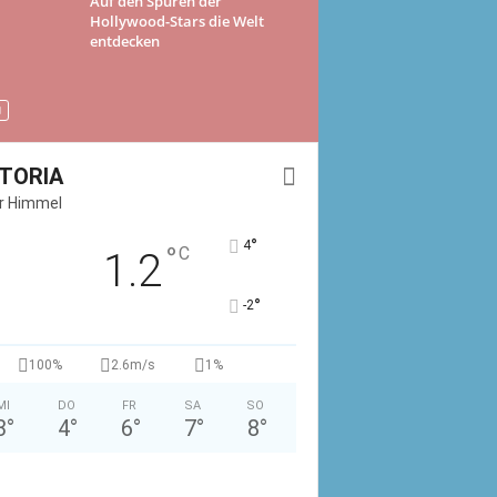
Auf den Spuren der
Hollywood-Stars die Welt
entdecken
CTORIA
er Himmel
°
4
°
C
1.2
°
-2
100%
2.6m/s
1%
MI
DO
FR
SA
SO
3
°
4
°
6
°
7
°
8
°