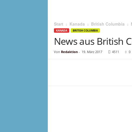
Start
Kanada
British Columbia
KANADA
BRITISH COLUMBIA
News aus British 
Von
Redaktion
-
19. März 2017
4511
0
Teilen