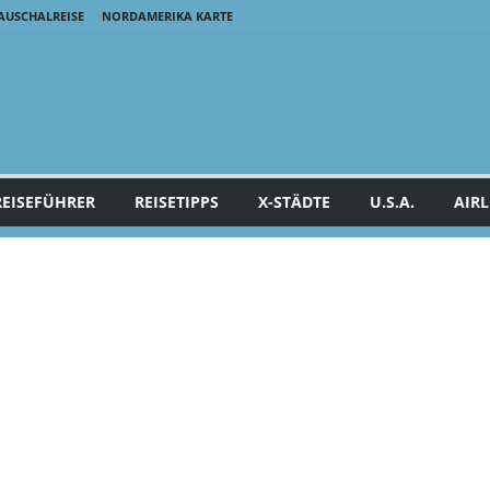
AUSCHALREISE
NORDAMERIKA KARTE
REISEFÜHRER
REISETIPPS
X-STÄDTE
U.S.A.
AIRL