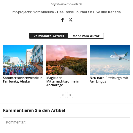
http://www.rnr-web.de
rnr-projects: NordAmerika - Das Reise Journal für USA und Kanada
Verwandte Artikel
Mehr vom Autor
Sommersonnenwende in
Magie der
Neu nach Pittsburgh mit
Fairbanks, Alaska
Mitternachtssonne in
Aer Lingus
Anchorage
Kommentieren Sie den Artikel