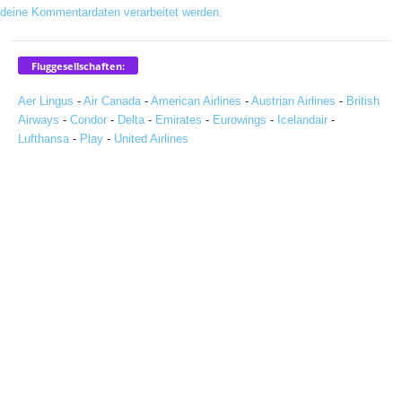
deine Kommentardaten verarbeitet werden.
Fluggesellschaften:
Aer Lingus
-
Air Canada
-
American Airlines
-
Austrian Airlines
-
British
Airways
-
Condor
-
Delta
-
Emirates
-
Eurowings
-
Icelandair
-
Lufthansa
-
Play
-
United Airlines