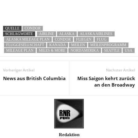
QUELLE
CONDOR
SCHLAGWORTE
AIRLINE
ALASKA
ALASKA AIRLINES
ALASKA MILEAGE PLAN
CONDOR
FLIEGEN
FLUG
FLUGGESELLSCHAFT
KANADA
MEILEN
MEILENPROGRAMM
MILEAGE PLAN
MILES & MORE
NORDAMERIKA
SEATTLE
USA
Vorheriger Artikel
Nächster Artikel
News aus British Columbia
Miss Saigon kehrt zurück
an den Broadway
Redaktion