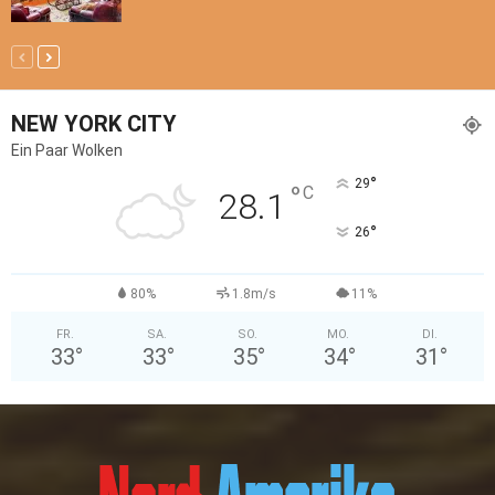
NEW YORK CITY
Ein Paar Wolken
°
29
°
C
28.1
°
26
80%
1.8m/s
11%
FR.
SA.
SO.
MO.
DI.
33
°
33
°
35
°
34
°
31
°