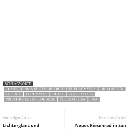
SCHLAGWORTE
COMFORT INN & SUITES AIRPORT HOTEL FORT MYERS
DR. LOHBECK
FLORIDA
FORT MYERS
HOTEL
INTERSTATE 75
PRIVATHOTELS DR. LOHBECK
ÜBERNACHTEN
USA
Vorheriger Artikel
Nächster Artikel
Lichterglanz und
Neues Riesenrad in San