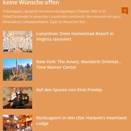
keine Wünsche offen
0
Extravaganz, gespickt mit einem einzigartigen Charme. Wer in St.
Pete/Clearwater in eines der Luxushotels eincheckt, den erwartet ein ganz
besonderes Urlaubserlebnis. Egal ob Besucher den...
Luxuriöses Omni Homestead Resort in
Virginia renoviert
New York: The Aviary, Mandarin Oriental…
Time Warner Center
Auf den Spuren von Elvis Presley
Rückzugsort in den USA: Harpole’s Heartland
Lodge