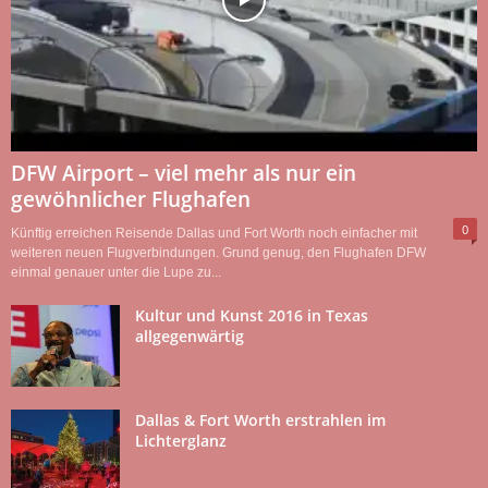
DFW Airport – viel mehr als nur ein
gewöhnlicher Flughafen
0
Künftig erreichen Reisende Dallas und Fort Worth noch einfacher mit
weiteren neuen Flugverbindungen. Grund genug, den Flughafen DFW
einmal genauer unter die Lupe zu...
Kultur und Kunst 2016 in Texas
allgegenwärtig
Dallas & Fort Worth erstrahlen im
Lichterglanz