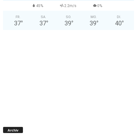
45%
2.2m/s
0%
FR.
SA.
SO.
MO.
DI.
37
°
37
°
39
°
39
°
40
°
Archiv
Archiv