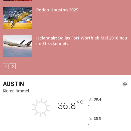
Rodeo Houston 2025
Icelandair: Dallas Fort Worth ab Mai 2018 neu
im Streckennetz
AUSTIN
Klarer Himmel
38.4
°
C
36.8
°
35.5
°