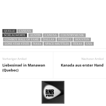
QUELLE
CANUSA
SCHLAGWORTE
AUSTIN
CANUSA
COUNTRYMUSIK
COWBOY HALL OF FAME
DALLAS
FORMEL1
HOUSTON
LONE STAR STATE
NASA
SPACE SHUTTLES
TEXAS
USA
Vorheriger Artikel
Nächster Artikel
Liebesinsel in Manawan
Kanada aus erster Hand
(Quebec)