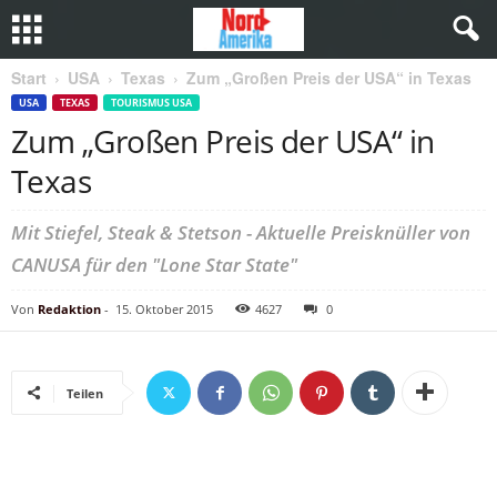
Start
USA
Texas
Zum „Großen Preis der USA“ in Texas
USA
TEXAS
TOURISMUS USA
Zum „Großen Preis der USA“ in
Texas
Mit Stiefel, Steak & Stetson - Aktuelle Preisknüller von
CANUSA für den "Lone Star State"
Von
Redaktion
-
15. Oktober 2015
4627
0
Teilen