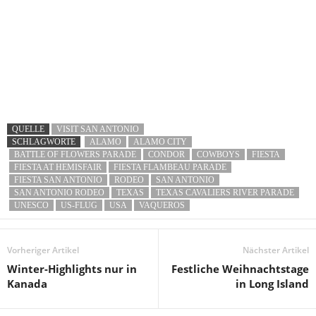
QUELLE
VISIT SAN ANTONIO
SCHLAGWORTE
ALAMO
ALAMO CITY
BATTLE OF FLOWERS PARADE
CONDOR
COWBOYS
FIESTA
FIESTA AT HEMISFAIR
FIESTA FLAMBEAU PARADE
FIESTA SAN ANTONIO
RODEO
SAN ANTONIO
SAN ANTONIO RODEO
TEXAS
TEXAS CAVALIERS RIVER PARADE
UNESCO
US-FLUG
USA
VAQUEROS
Vorheriger Artikel
Nächster Artikel
Winter-Highlights nur in
Festliche Weihnachtstage
Kanada
in Long Island