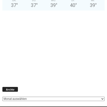
SA.
SO.
MO.
DI.
MI.
37
°
37
°
39
°
40
°
39
°
A
Archiv
r
c
h
i