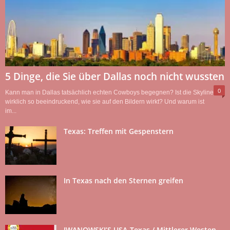
5 Dinge, die Sie über Dallas noch nicht wussten
0
Kann man in Dallas tatsächlich echten Cowboys begegnen? Ist die Skyline
wirklich so beeindruckend, wie sie auf den Bildern wirkt? Und warum ist
im...
Texas: Treffen mit Gespenstern
In Texas nach den Sternen greifen
IWANOWSKI’S USA-Texas / Mittlerer Westen