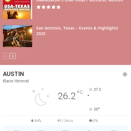
San Antonio, Texas – Events & Highlights
2025
AUSTIN
Klarer Himmel
27.2
°
C
26.2
°
°
25
84%
1.3m/s
0%