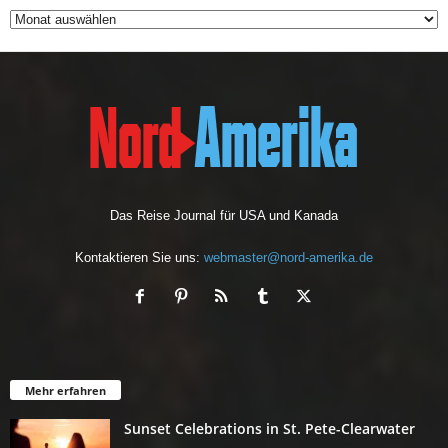
c
h
i
v
Das Reise Journal für USA und Kanada
Kontaktieren Sie uns:
webmaster@nord-amerika.de
Mehr erfahren
Sunset Celebrations in St. Pete-Clearwater