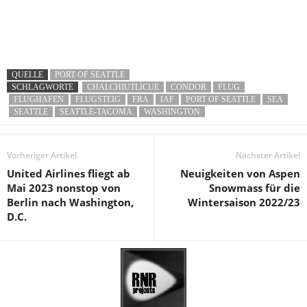
QUELLE
PORT OF SEATTLE
SCHLAGWORTE
CHALCHIUTLICUE
CONDOR
FLUG
FLUGHAFEN
FLUGSTEIG
FRA
IAF
PORT OF SEATTLE
SEA
SEATTLE
SEATTLE-TACOMA
WASHINGTON
Vorheriger Artikel
Nächster Artikel
United Airlines fliegt ab
Neuigkeiten von Aspen
Mai 2023 nonstop von
Snowmass für die
Berlin nach Washington,
Wintersaison 2022/23
D.C.