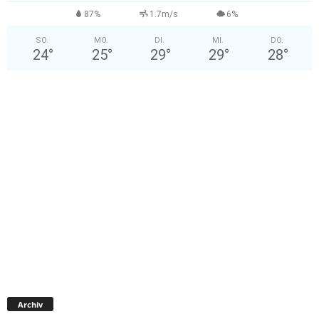
87%
1.7m/s
6%
SO.
MO.
DI.
MI.
DO.
24
°
25
°
29
°
29
°
28
°
A
Archiv
r