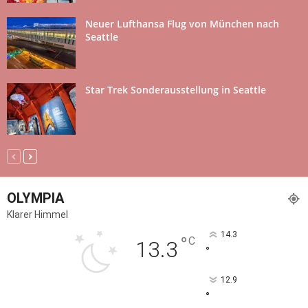
Neuer Lufthansa Flug von München nach
Seattle
Star Trek Sonderausstellung in Seattle
OLYMPIA
Klarer Himmel
14.3
°
C
13.3
°
12.9
°