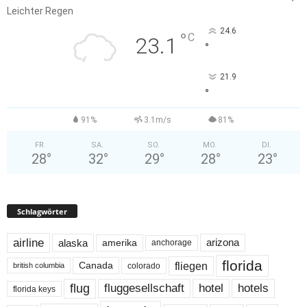
Leichter Regen
24.6
°
C
23.1
°
21.9
°
91%
3.1m/s
81%
FR.
SA.
SO.
MO.
DI.
28
°
32
°
29
°
28
°
23
°
Schlagwörter
airline
alaska
arizona
amerika
anchorage
florida
fliegen
Canada
colorado
british columbia
flug
fluggesellschaft
hotel
hotels
florida keys