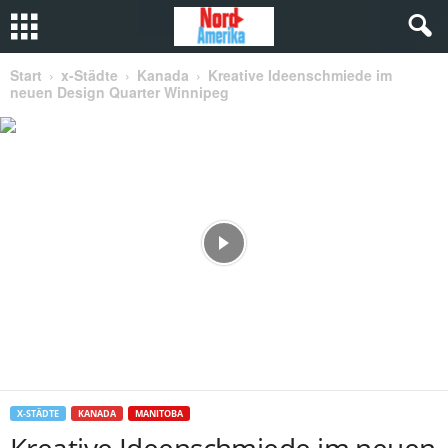
Start
x-Städte
Kanada
Kreative Ideenschmiede im
neuen Design Quarter Winnipeg
X-STÄDTE
KANADA
MANITOBA