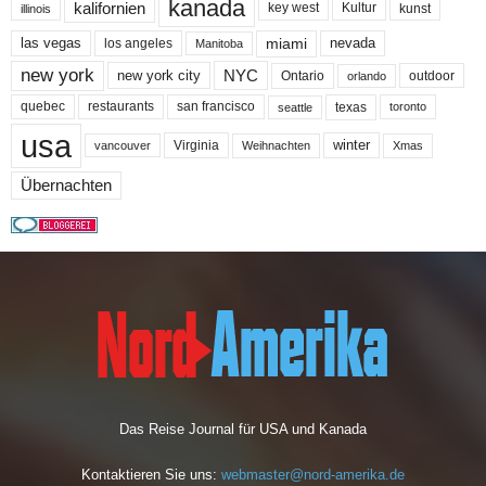
kanada
kalifornien
key west
Kultur
kunst
illinois
miami
nevada
las vegas
los angeles
Manitoba
new york
NYC
new york city
Ontario
outdoor
orlando
quebec
san francisco
texas
restaurants
toronto
seattle
usa
winter
Virginia
Weihnachten
Xmas
vancouver
Übernachten
Das Reise Journal für USA und Kanada
Kontaktieren Sie uns:
webmaster@nord-amerika.de