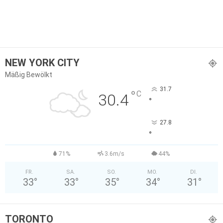
NEW YORK CITY
Mäßig Bewölkt
31.7
°
C
30.4
°
27.8
°
71%
3.6m/s
44%
FR.
SA.
SO.
MO.
DI.
33
°
33
°
35
°
34
°
31
°
TORONTO