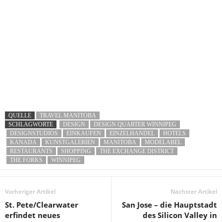
QUELLE
TRAVEL MANITOBA
SCHLAGWORTE
DESIGN
DESIGN QUARTER WINNIPEG
DESIGNSTUDIOS
EINKAUFEN
EINZELHANDEL
HOTELS
KANADA
KUNSTGALERIEN
MANITOBA
MODELABEL
RESTAURANTS
SHOPPING
THE EXCHANGE DISTRICT
THE FORKS
WINNIPEG
Vorheriger Artikel
Nächster Artikel
St. Pete/Clearwater
San Jose – die Hauptstadt
erfindet neues
des Silicon Valley in