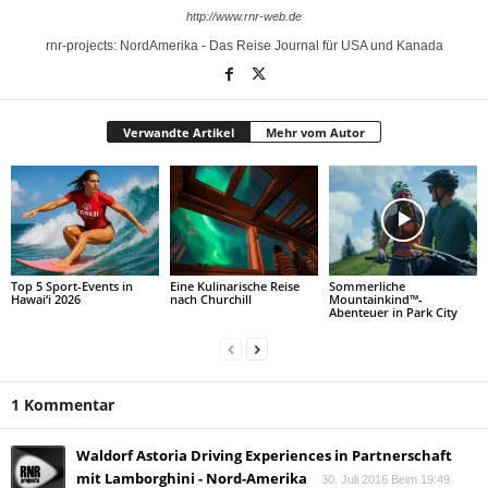
http://www.rnr-web.de
rnr-projects: NordAmerika - Das Reise Journal für USA und Kanada
Verwandte Artikel
Mehr vom Autor
Top 5 Sport-Events in
Eine Kulinarische Reise
Sommerliche
Hawai‘i 2026
nach Churchill
Mountainkind™-
Abenteuer in Park City
1 Kommentar
Waldorf Astoria Driving Experiences in Partnerschaft
mit Lamborghini - Nord-Amerika
30. Juli 2016 Beim 19:49