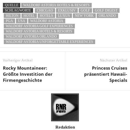
QUELLE
WALDORF ASTORIA HOTELS & RESORTS
SCHLAGWORTE
CHICGAO
EXKLUSIV
GOLF
GOLF DIGEST
HILTON
HOTEL
HOTELS
LUXUS
NEW YORK
ORLANDO
PGA
USA
WALDORF ASTORIA
WALDORF ASTORIA GOLF EXPERIENCES
WALDORF ASTORIA HOTELS & RESORTS
WALDORF ASTORIA ORLANDO
WALDORF ASTORIA UNFORGETTABLE EXPERIENCES
Vorheriger Artikel
Nächster Artikel
Rocky Mountaineer:
Princess Cruises
Größte Investition der
präsentiert Hawaii-
Firmengeschichte
Specials
Redaktion