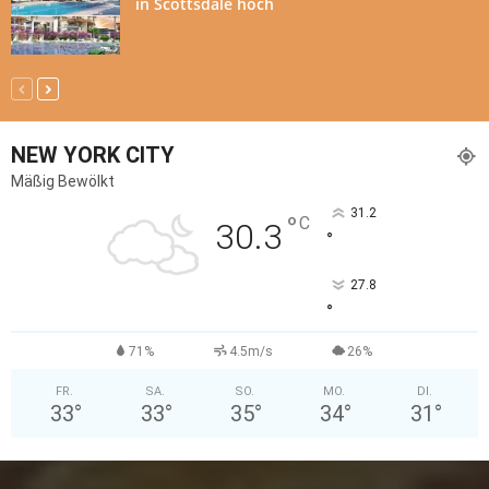
in Scottsdale hoch
NEW YORK CITY
Mäßig Bewölkt
31.2
°
C
30.3
°
27.8
°
71%
4.5m/s
26%
FR.
SA.
SO.
MO.
DI.
33
°
33
°
35
°
34
°
31
°