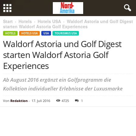
Start
Hotels
Hotels USA
Waldorf Astoria und Golf Digest
starten Waldorf Astoria Golf Experiences
HOTELS
HOTELS USA
USA
TOURISMUS USA
Waldorf Astoria und Golf Digest
starten Waldorf Astoria Golf
Experiences
Ab August 2016 ergänzt ein Golfprogramm die
Kollektion individueller Erlebnisse der Luxusmarke
Von
Redaktion
-
17. Juli 2016
4725
1