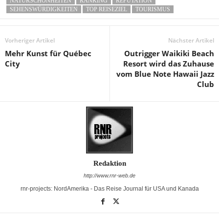
NATURSCHÖNHEITEN
RANKING
REPUTATION
SEHENSWÜRDIGKEITEN
TOP REISEZIEL
TOURISMUS
Vorheriger Artikel
Nächster Artikel
Mehr Kunst für Québec
Outrigger Waikiki Beach
City
Resort wird das Zuhause
vom Blue Note Hawaii Jazz
Club
Redaktion
http://www.rnr-web.de
rnr-projects: NordAmerika - Das Reise Journal für USA und Kanada