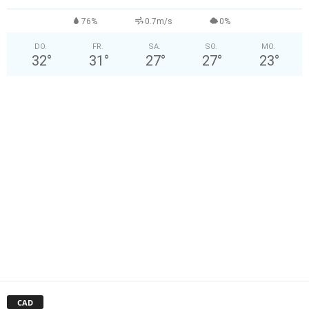
76%
0.7m/s
0%
DO.
FR.
SA.
SO.
MO.
32
°
31
°
27
°
27
°
23
°
CAD