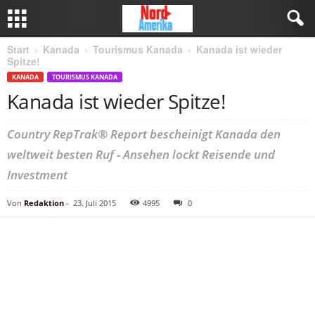
Start
Kanada
Tourismus Kanada
Kanada ist wieder
Spitze!
KANADA
TOURISMUS KANADA
Kanada ist wieder Spitze!
Country RepTrak® Report bescheinigt Kanada den
weltweit besten Ruf - Ansehen lockt Reisende und
Investment
Von
Redaktion
-
23. Juli 2015
4995
0