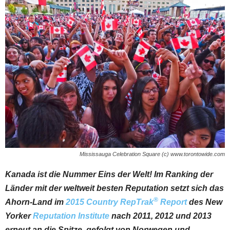
Mississauga Celebration Square (c) www.torontowide.com
Kanada ist die Nummer Eins der Welt! Im Ranking der
Länder mit der weltweit besten Reputation setzt sich das
®
Ahorn-Land im
2015 Country RepTrak
Report
des New
Yorker
Reputation Institute
nach 2011, 2012 und 2013
erneut an die Spitze, gefolgt von Norwegen und