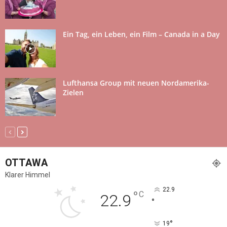
Ein Tag, ein Leben, ein Film – Canada in a Day
Lufthansa Group mit neuen Nordamerika-
Zielen
OTTAWA
Klarer Himmel
22.9
°
C
22.9
°
°
19