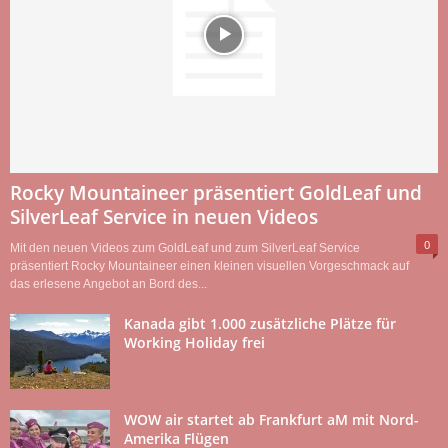
Rocky Mountaineer präsentiert GoldLeaf und
SilverLeaf Service in neuen Videos
0
Mit den neuen Videos zum GoldLeaf und zum SilverLeaf Service
präsentiert Rocky Mountaineer einen kleinen visuellen Vorgeschmack auf
das erlesene Angebot an Bord des...
Kanada gibt 1.000 zusätzliche Plätze für
Working Holiday frei
WOW air startet ab Frankfurt aM mit Nord-
Amerika Flügen