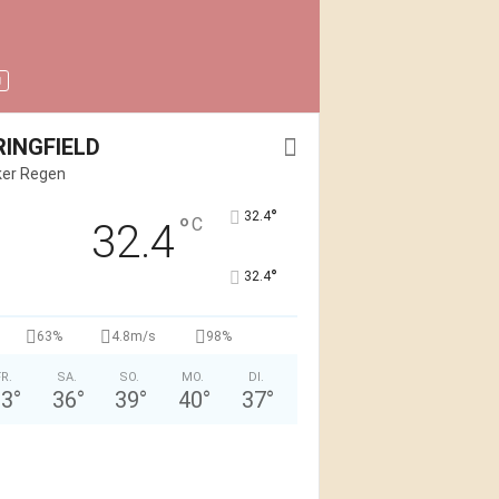
RINGFIELD
ker Regen
°
32.4
°
C
32.4
°
32.4
63%
4.8m/s
98%
FR.
SA.
SO.
MO.
DI.
33
°
36
°
39
°
40
°
37
°