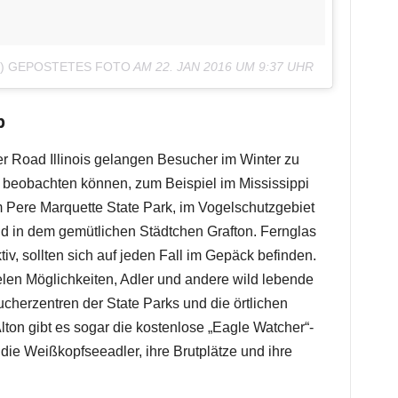
ON) GEPOSTETES FOTO
AM
22. JAN 2016 UM 9:37 UHR
p
er Road Illinois gelangen Besucher im Winter zu
er beobachten können, zum Beispiel im Mississippi
 Pere Marquette State Park, im Vogelschutzgebiet
d in dem gemütlichen Städtchen Grafton. Fernglas
v, sollten sich auf jeden Fall im Gepäck befinden.
len Möglichkeiten, Adler und andere wild lebende
cherzentren der State Parks und die örtlichen
ton gibt es sogar die kostenlose „Eagle Watcher“-
ie Weißkopfseeadler, ihre Brutplätze und ihre