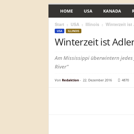
HOME
USA
KANADA
Start
USA
Illinois
Winterzeit ist
USA
ILLINOIS
Winterzeit ist Adler
Am Mississippi überwintern jedes
River“
Von
Redaktion
-
22. Dezember 2016
4870
Teilen