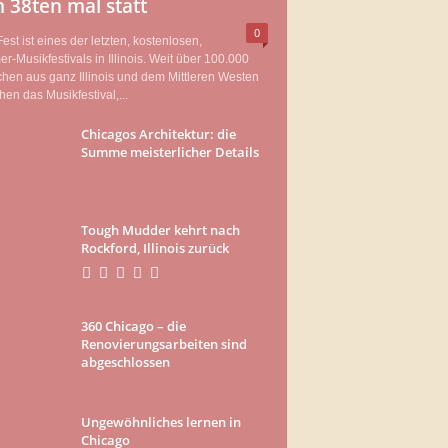
 38ten mal statt
0
est ist eines der letzten, kostenlosen,
-Musikfestivals in Illinois. Weit über 100.000
en aus ganz Illinois und dem Mittleren Westen
en das Musikfestival,...
Chicagos Architektur: die
Summe meisterlicher Details
Tough Mudder kehrt nach
Rockford, Illinois zurück
360 Chicago – die
Renovierungsarbeiten sind
abgeschlossen
Ungewöhnliches lernen in
Chicago