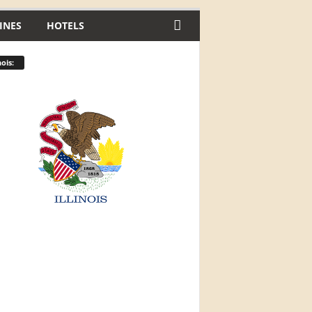
INES
HOTELS
nois: