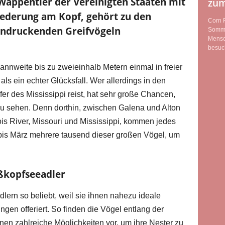
Wappentier der Vereinigten Staaten mit
zum
ederung am Kopf, gehört zu den
Corn F
indruckenden Greifvögeln
Sommer
Mensch
besuch
annweite bis zu zweieinhalb Metern einmal in freier
ls ein echter Glücksfall. Wer allerdings in den
er des Mississippi reist, hat sehr große Chancen,
zu sehen. Denn dorthin, zwischen Galena und Alton
is River, Missouri und Mississippi, kommen jedes
bis März mehrere tausend dieser großen Vögel, um
ßkopfseeadler
lern so beliebt, weil sie ihnen nahezu ideale
gen offeriert. So finden die Vögel entlang der
en zahlreiche Möglichkeiten vor, um ihre Nester zu