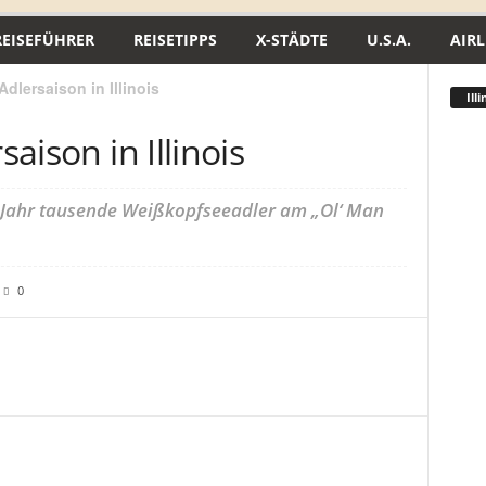
REISEFÜHRER
REISETIPPS
X-STÄDTE
U.S.A.
AIRL
 Adlersaison in Illinois
Illi
saison in Illinois
 Jahr tausende Weißkopfseeadler am „Ol‘ Man
0