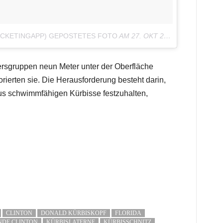
OCKETINGAPP) GEPOSTETES FOTO
AM
27. OKT 2016 UM 13:05 UHR
tersgruppen neun Meter unter der Oberfläche
rierten sie. Die Herausforderung besteht darin,
us schwimmfähigen Kürbisse festzuhalten,
CLINTON
DONALD KÜRBISKOPF
FLORIDA
NDE CLINTON
KÜRBISLATERNE
KÜRBISSCHNITZ