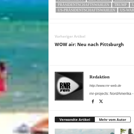
PRÄSIDENTSCHAFTSWAHLEN
TRUMP
US-PRÄSIDENTSCHAFTSWAHLEN
US-WA
Vorheriger Artikel
WOW air: Neu nach Pittsburgh
Redaktion
http://www.rnr-web.de
rnr-projects: NordAmerika 
Verwandte Artikel
Mehr vom Autor