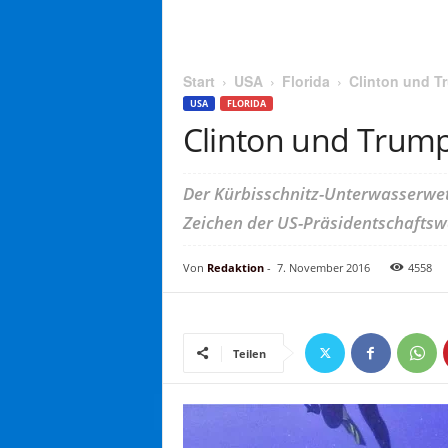
Start
USA
Florida
Clinton und T
USA
FLORIDA
Clinton und Trum
Der Kürbisschnitz-Unterwasserwet
Zeichen der US-Präsidentschafts
Von
Redaktion
-
7. November 2016
4558
Teilen