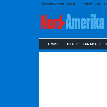
SAMSTAG, AUGUST 8, 2026
MIETWAGEN
PA
N
o
r
d
-
A
m
HOME
USA
KANADA
e
r
i
k
a