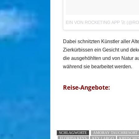
EIN VON ROCKETING APP 🚀 (@R
Dabei schnitzten Künstler aller Al
Zierkürbissen ein Gesicht und deko
die ausgehöhlten und von Natur a
während sie bearbeitet werden.
Reise-Angebote:
SCHLAGWORTE
AMORAY TAUCHRESORT
FLORIDA KEYS
KEY LARGO
KREISCHE