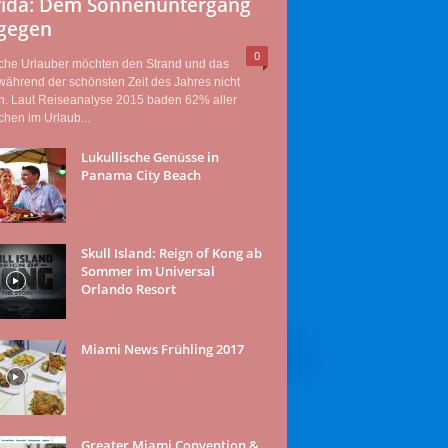
rida: Dem Sonnenuntergang
gegen
0
che Urlauber möchten den Strand und das
ährend der schönsten Zeit des Jahres nicht
n. Laut Reiseanalyse 2015 baden 62% aller
hen im Urlaub...
Lukullische Genüsse in
Panama City Beach
Skull Island: Reign of Kong ab
Sommer im Universal
Orlando Resort
Miami News Frühling 2017
Greater Miami Convention &