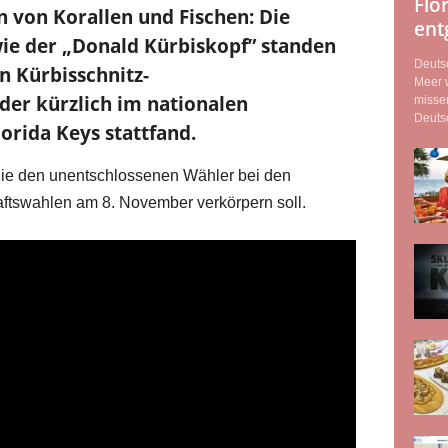
Flo
von Korallen und Fischen: Die
ent
wie der „Donald Kürbiskopf” standen
Deuts
n Kürbisschnitz-
Meer w
er kürzlich im nationalen
misse
Deutsc
orida Keys stattfand.
die den unentschlossenen Wähler bei den
tswahlen am 8. November verkörpern soll.