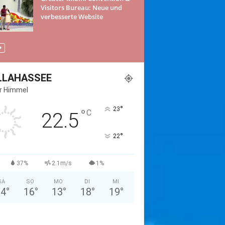
Visitors Bureau: Neue und
verbesserte Website
LLAHASSEE
er Himmel
°
23
°
C
22.5
°
22
37%
2.1m/s
1%
SA
SO
MO
DI
MI
24
°
16
°
13
°
18
°
19
°