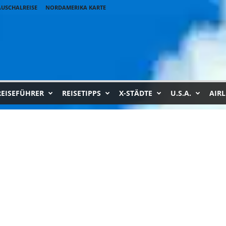
USCHALREISE
NORDAMERIKA KARTE
REISEFÜHRER
REISETIPPS
X-STÄDTE
U.S.A.
AIRL