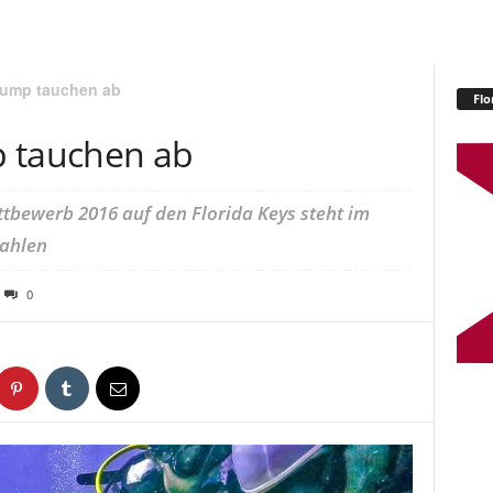
rump tauchen ab
Flo
p tauchen ab
tbewerb 2016 auf den Florida Keys steht im
wahlen
0