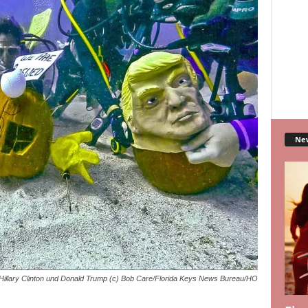
Ne
Hillary Clinton und Donald Trump (c) Bob Care/Florida Keys News Bureau/HO