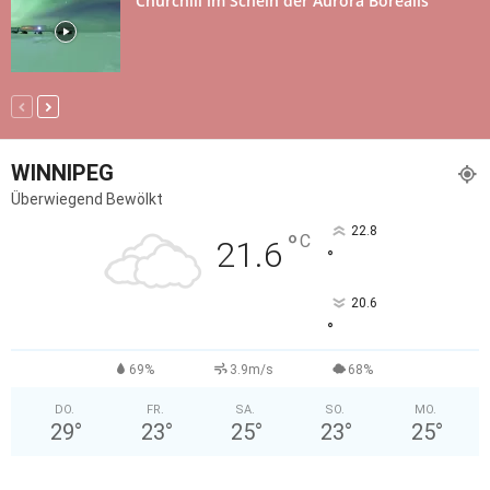
Churchill im Schein der Aurora Borealis
WINNIPEG
Überwiegend Bewölkt
22.8
°
C
21.6
°
20.6
°
69%
3.9m/s
68%
DO.
FR.
SA.
SO.
MO.
29
°
23
°
25
°
23
°
25
°