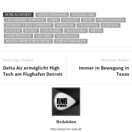
SCHLAGWORTE
ANISH-ININIWAK
ANISHINABE
CRANBERRY PORTAGE
CREE
DAKOTA
DENE
FIRST NATIONS
HUDSON’S BAY COMPANY
ININIWAK
ITSANITAQ
KANADA
KULTUR
KUNST
LOUIS RIEL
MANITOBA
MÉTIS
NEHETHOWUK
OJI-CREE
QAUMAJUQ
RUFUS PRINCE BUILDUNG
URBAN SHAMAN
Vorheriger Artikel
Nächster Artikel
Delta Air ermöglicht High
Immer in Bewegung in
Tech am Flughafen Detroit
Texas
Redaktion
http://www.rnr-web.de