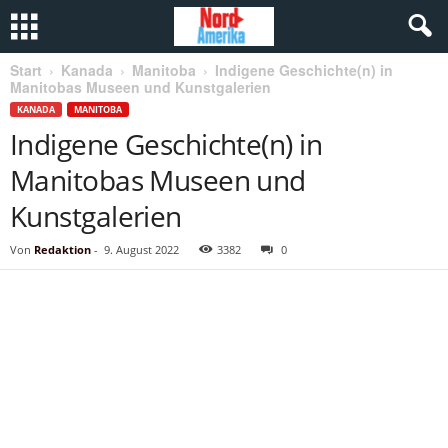
Start
Kanada
Manitoba
Indigene Geschichte(n) in
Manitobas Museen und Kunstgalerien
KANADA
MANITOBA
Indigene Geschichte(n) in
Manitobas Museen und
Kunstgalerien
Von
Redaktion
-
9. August 2022
3382
0